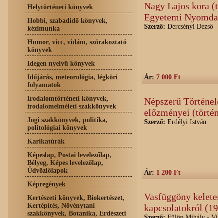
Nagy Lajos kora (
Helytörténeti könyvek
Egyetemi Nyomda -
Hobbi, szabadidő könyvek,
Szerző:
Dercsényi Dezső
kézimunka
Humor, vicc, vidám, szórakoztató
könyvek
Idegen nyelvű könyvek
Időjárás, meteorológia, légköri
Ár:
7 000 Ft
folyamatok
Irodalomtörténeti könyvek,
Népszerű Történel
irodalomelméleti szakkönyvek
előzményei (törté
Jogi szakkönyvek, politika,
Szerző:
Erdélyi István
politológiai könyvek
Karikatúrák
Képeslap, Postai levelezőlap,
Bélyeg, Képes levelezőlap,
Üdvözlőlapok
Ár:
1 200 Ft
Képregények
Vasfüggöny kelete
Kertészeti könyvek, Biokertészet,
Kertépítés, Növénytani
kapcsolatokról (1
szakkönyvek, Botanika, Erdészeti
Szerző:
Fülöp Mihály - Vi