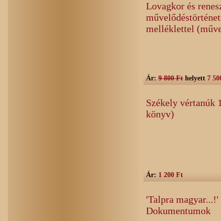
Lovagkor és renes
művelődéstörténet
melléklettel (műve
Ár:
9 800 Ft
helyett
7 50
Székely vértanúk 
könyv)
Ár:
1 200 Ft
'Talpra magyar...!
Dokumentumok