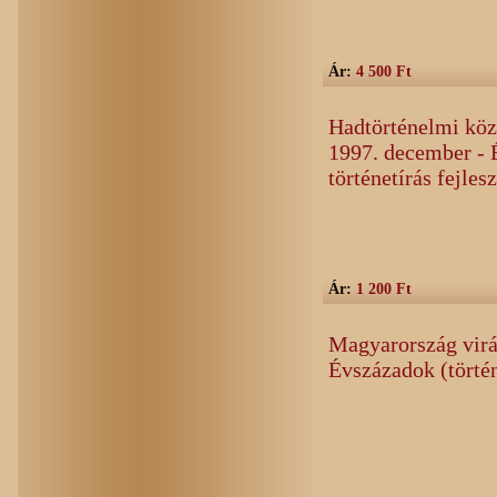
Ár:
4 500 Ft
Hadtörténelmi köz
1997. december - 
történetírás fejles
Ár:
1 200 Ft
Magyarország virá
Évszázadok (törté