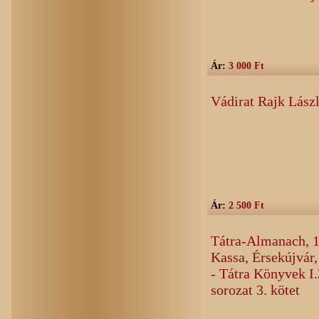
Ár:
3 000 Ft
Vádirat Rajk Lászl
Ár:
2 500 Ft
Tátra-Almanach, 1
Kassa, Érsekújvár,
- Tátra Könyvek I.
sorozat 3. kötet