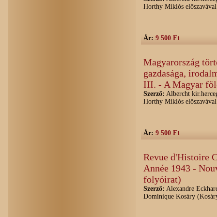
Horthy Miklós előszavával
Ár:
9 500 Ft
Magyarország törté
gazdasága, irodal
III. - A Magyar fö
Szerző:
Albercht kir.herceg
Horthy Miklós előszavával
Ár:
9 500 Ft
Revue d'Histoire
Année 1943 - Nouv
folyóirat)
Szerző:
Alexandre Eckhardt
Dominique Kosáry (Kosá