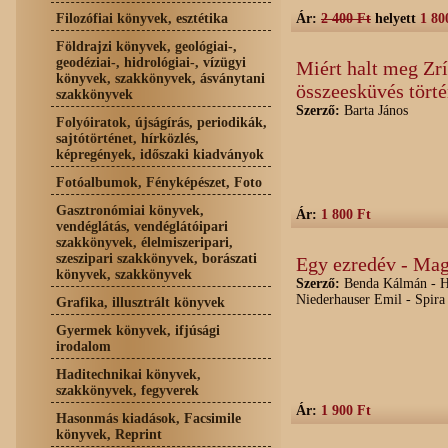
Filozófiai könyvek, esztétika
Ár:
2 400 Ft
helyett
1 80
Földrajzi könyvek, geológiai-,
geodéziai-, hidrológiai-, vízügyi
Miért halt meg Zr
könyvek, szakkönyvek, ásványtani
összeesküvés törté
szakkönyvek
Szerző:
Barta János
Folyóiratok, újságírás, periodikák,
sajtótörténet, hírközlés,
képregények, időszaki kiadványok
Fotóalbumok, Fényképészet, Foto
Gasztronómiai könyvek,
Ár:
1 800 Ft
vendéglátás, vendéglátóipari
szakkönyvek, élelmiszeripari,
szeszipari szakkönyvek, borászati
Egy ezredév - Mag
könyvek, szakkönyvek
Szerző:
Benda Kálmán - Ha
Niederhauser Emil - Spir
Grafika, illusztrált könyvek
Gyermek könyvek, ifjúsági
irodalom
Haditechnikai könyvek,
szakkönyvek, fegyverek
Ár:
1 900 Ft
Hasonmás kiadások, Facsimile
könyvek, Reprint