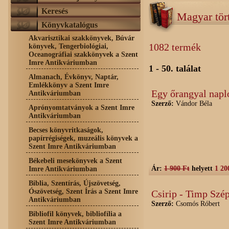
Keresés
Magyar tör
Könyvkatalógus
Akvarisztikai szakkönyvek, Búvár
1082 termék
könyvek, Tengerbiológiai,
Oceanográfiai szakkönyvek a Szent
Imre Antikváriumban
1 - 50. találat
Almanach, Évkönyv, Naptár,
Emlékkönyv a Szent Imre
Egy őrangyal napl
Antikváriumban
Szerző:
Vándor Béla
Aprónyomtatványok a Szent Imre
Antikváriumban
Becses könyvritkaságok,
papírrégiségek, muzeális könyvek a
Szent Imre Antikváriumban
Békebeli mesekönyvek a Szent
Ár:
1 900 Ft
helyett
1 20
Imre Antikváriumban
Biblia, Szentírás, Újszövetség,
Ószövetség, Szent Írás a Szent Imre
Csirip - Timp Szép
Antikváriumban
Szerző:
Csomós Róbert
Bibliofil könyvek, bibliofília a
Szent Imre Antikváriumban