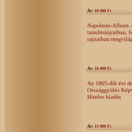
Ár:
10 000 Ft
Napoleon-Album - I
tanulmányaiban, f
rajzaiban megvilá
Ár:
16 000 Ft
Az 1865-dik évi d
Országgyülés Képv
Hiteles kiadás
Ár:
15 000 Ft