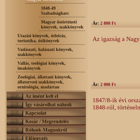
1848-49
Szabadságharc
Magyar őstörténeti
Ár:
2 800 Ft
könyvek, szakkönyvek
Utazási könyvek, útleírás,
Az igazság a Nagy
turisztika, útikönyvek
Vadászati, halászati könyvek,
szakkönyvek
Vallás, teológiai könyvek,
imakönyvek
Zoológiai, állattani könyvek,
állatorvosi szakkönyvek,
Ár:
2 000 Ft
ornitológia, madártan
Az imént kelt el
1847/8-ik évi ors
Így vásárolhat nálunk
1848-ról, történel
Kapcsolat
Kosár / Megrendelés
Rólunk-Magunkról
Előjegyzés