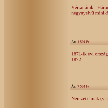
Vértanúink - Háro
négynyelvű minik
Ár:
1 500 Ft
1871-ik évi orszá
1872
Ár:
7 500 Ft
Nemzeti imák (ver