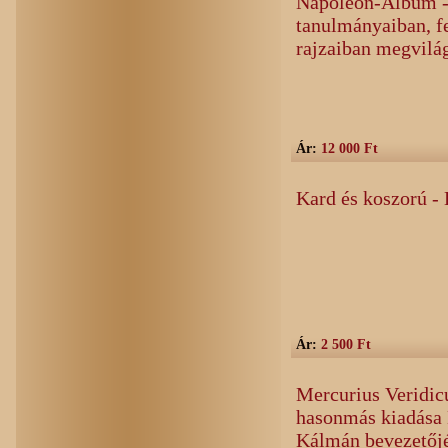
Napoleon-Album - I
tanulmányaiban, f
rajzaiban megvilá
Ár:
12 000 Ft
Kard és koszorú - 
Ár:
2 500 Ft
Mercurius Veridicu
hasonmás kiadása 
Kálmán bevezetőjé