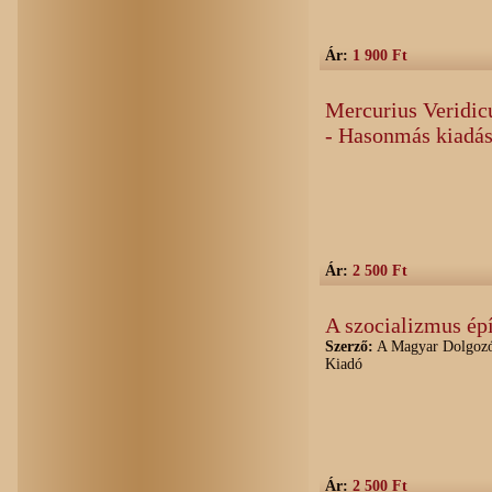
Ár:
1 900 Ft
Mercurius Veridic
- Hasonmás kiadá
Ár:
2 500 Ft
A szocializmus épí
Szerző:
A Magyar Dolgozók
Kiadó
Ár:
2 500 Ft