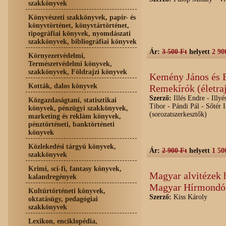
szakkönyvek
Könyvészeti szakkönyvek, papír- és
könyvtörténet, könyvtártörténet,
tipográfiai könyvek, nyomdászati
szakkönyvek, bibliográfiai könyvek
Ár:
3 500 Ft
helyett
2 90
Környezetvédelmi,
Természetvédelmi könyvek,
szakkönyvek, Földrajzi könyvek
Kemény János és 
Kották, dalos könyvek
Remekírók (életra
Szerző:
Illés Endre - Illyé
Közgazdaságtani, statisztikai
Tibor - Pándi Pál - Sőtér I
könyvek, pénzügyi szakkönyvek,
(sorozatszerkesztők)
marketing és reklám könyvek,
pénztörténeti, banktörténeti
könyvek
Közlekedési tárgyú könyvek,
Ár:
2 900 Ft
helyett
1 50
szakkönyvek
Krimi, sci-fi, fantasy könyvek,
Magyar alvitézek h
kalandregények
Magyar Hírmondó
Kultúrtörténeti könyvek,
Szerző:
Kiss Károly
oktatásügy, pedagógiai
szakkönyvek
Lexikon, enciklopédia,