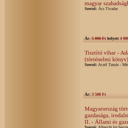
magyar szabadságh
Szerző:
Ács Tivadar
Ár:
5 000 Ft
helyett
4 00
Tisztító vihar - A
(történelmi könyv
Szerző:
Aczél Tamás - Mé
Ár:
3 500 Ft
Magyarország törté
gazdasága, irodal
II. - Állami és gaz
Szerző:
Albercht kir.herceg