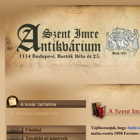
A Szent Im
Az Ön kosara jelenleg üres.
Tájékoztatjuk, hogy
Antikv
Főoldal
utalás esetén 1990 Forintos e
További új könyvek