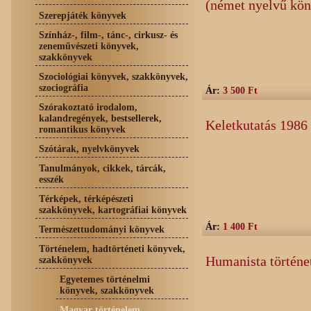
(német nyelvű kö
Szerepjáték könyvek
Színház-, film-, tánc-, cirkusz- és
zeneművészeti könyvek,
szakkönyvek
Szociológiai könyvek, szakkönyvek,
szociográfia
Ár:
3 500 Ft
Szórakoztató irodalom,
kalandregények, bestsellerek,
Keletkutatás 1986 
romantikus könyvek
Szótárak, nyelvkönyvek
Tanulmányok, cikkek, tárcák,
esszék
Térképek, térképészeti
szakkönyvek, kartográfiai könyvek
Ár:
1 400 Ft
Természettudományi könyvek
Történelem, hadtörténeti könyvek,
Humanista történe
szakkönyvek
Egyetemes történelmi
könyvek, szakkönyvek
Magyar történelem