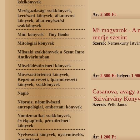
kézikönyvek
Mezőgazdasági szakkönyvek,
Ár:
2 500 Ft
kertészeti könyvek, állatorvosi
könyvek, állattenyésztési
szakkönyvek
Mi magyarok - A m
Mini könyvek - Tiny Books
rendje szerint
Mitológiai könyvek
Szerző:
Nemeskürty Istvá
Műszaki szakkönyvek a Szent Imre
Antikváriumban
Művelődéstörténeti könyvek
Művészettörténeti könyvek,
Ár:
2 500 Ft
helyett
1 90
Képzőművészeti, Iparművészeti
könyvek, szakkönyvek
Casanova, avagy a
Napló
'Szivárvány Könyv
Néprajz, népművészeti,
Szerző:
Pelle János
antropológiai, embertani könyvek
Numizmatikai szakkönyvek,
értékpapírok, pénztörténeti
könyvek
Nyelvészeti könyvek, nyelvművelés,
Ár:
1 200 Ft
írástörténet