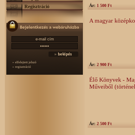
Ár:
1 500 Ft
Regisztráció
A magyar középko
» elfelejtett jelszó
Ár:
2 900 Ft
» regisztráció
Élő Könyvek - Mag
Műveiből (történe
Ár:
2 500 Ft