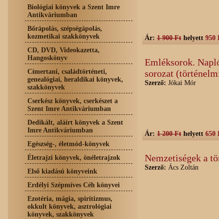
Biológiai könyvek a Szent Imre
Antikváriumban
Bőrápolás, szépségápolás,
kozmetikai szakkönyvek
Ár:
1 900 Ft
helyett
950 
CD, DVD, Videokazetta,
Hangoskönyv
Emléksorok. Napló
Címertani, családtörténeti,
sorozat (történelm
genealógiai, heraldikai könyvek,
Szerző:
Jókai Mór
szakkönyvek
Cserkész könyvek, cserkészet a
Szent Imre Antikváriumban
Dedikált, aláírt könyvek a Szent
Imre Antikváriumban
Ár:
1 200 Ft
helyett
650 
Egészség-, életmód-könyvek
Nemzetiségek a t
Életrajzi könyvek, önéletrajzok
Szerző:
Ács Zoltán
Első kiadású könyveink
Erdélyi Szépmíves Céh könyvei
Ezotéria, mágia, spiritizmus,
okkult könyvek, asztrológiai
könyvek, szakkönyvek