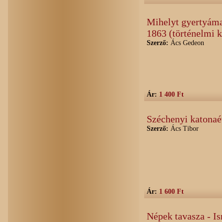
Mihelyt gyertyáma
1863 (történelmi 
Szerző:
Ács Gedeon
Ár:
1 400 Ft
Széchenyi katonaé
Szerző:
Ács Tibor
Ár:
1 600 Ft
Népek tavasza - Is