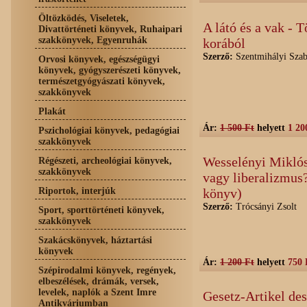
Öltözködés, Viseletek,
A látó és a vak - 
Divattörténeti könyvek, Ruhaipari
szakkönyvek, Egyenruhák
korából
Szerző:
Szentmihályi Szab
Orvosi könyvek, egészségügyi
könyvek, gyógyszerészeti könyvek,
természetgyógyászati könyvek,
szakkönyvek
Plakát
Ár:
1 500 Ft
helyett
1 20
Pszichológiai könyvek, pedagógiai
szakkönyvek
Wesselényi Miklós
Régészeti, archeológiai könyvek,
szakkönyvek
vagy liberalizmus?
Riportok, interjúk
könyv)
Szerző:
Trócsányi Zsolt
Sport, sporttörténeti könyvek,
szakkönyvek
Szakácskönyvek, háztartási
könyvek
Ár:
1 200 Ft
helyett
750 
Szépirodalmi könyvek, regények,
elbeszélések, drámák, versek,
levelek, naplók a Szent Imre
Gesetz-Artikel de
Antikváriumban