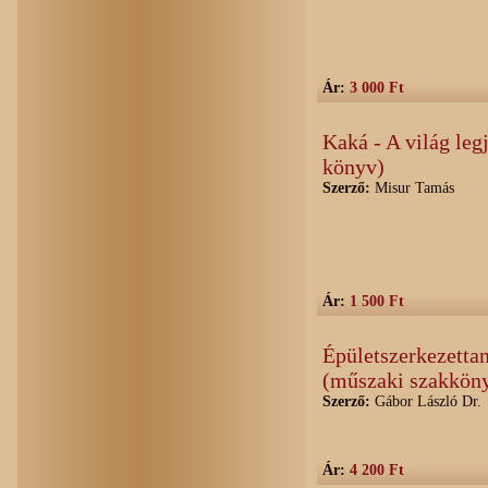
Ár:
3 000 Ft
Kaká - A világ legj
könyv)
Szerző:
Misur Tamás
Ár:
1 500 Ft
Épületszerkezetta
(műszaki szakkön
Szerző:
Gábor László Dr.
Ár:
4 200 Ft