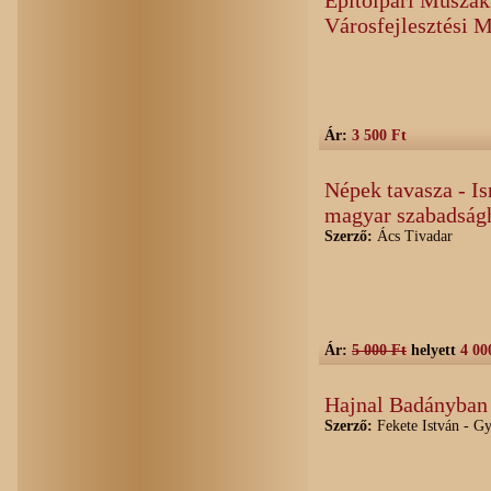
Építőipari Műszak
Városfejlesztési 
Ár:
3 500 Ft
Népek tavasza - Is
magyar szabadságh
Szerző:
Ács Tivadar
Ár:
5 000 Ft
helyett
4 00
Hajnal Badányban 
Szerző:
Fekete István - Gy