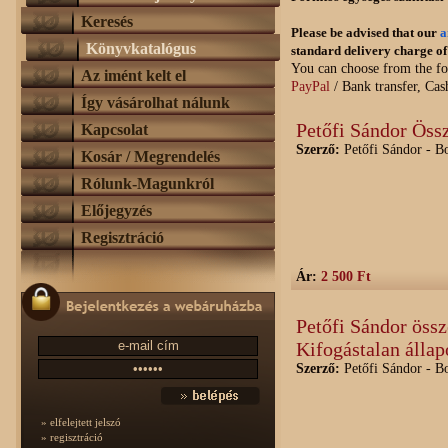
Keresés
Please be advised that our
a
Könyvkatalógus
standard delivery charge o
You can choose from the f
Az imént kelt el
PayPal
/ Bank transfer, Cas
Így vásárolhat nálunk
Petőfi Sándor Öss
Kapcsolat
Szerző:
Petőfi Sándor - Bo
Kosár / Megrendelés
Rólunk-Magunkról
Előjegyzés
Regisztráció
Ár:
2 500 Ft
Petőfi Sándor össz
Kifogástalan állap
Szerző:
Petőfi Sándor - Bo
» elfelejtett jelszó
» regisztráció