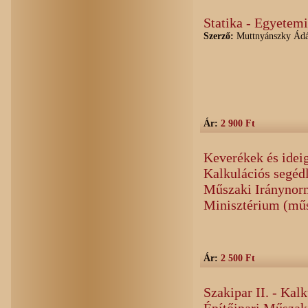
Statika - Egyetem
Szerző:
Muttnyánszky Ádám
Ár:
2 900 Ft
Keverékek és idei
Kalkulációs segédl
Műszaki Iránynorm
Minisztérium (mű
Ár:
2 500 Ft
Szakipar II. - Kalk