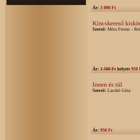
Ár:
3 000 Ft
Kincskereső kisk
Szerző:
Móra Ferenc - Reic
Ár:
1 500 Ft
helyett
950 
Innen és túl
Szerző:
Laczkó Géza
Ár:
950 Ft