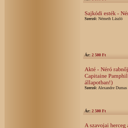
Sajkódi esték - N
Szerző:
Németh László
Ár:
2 500 Ft
Akté - Néró rabnőj
Capitaine Pamphil
állapotban!)
Szerző:
Alexandre Dumas -
Ár:
2 500 Ft
A szavojai herceg