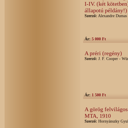
I-IV. (két kötetbe
állapotú példány!)
Szerző:
Alexandre Dumas -
Ár:
5 000 Ft
A préri (regény)
Szerző:
J. F. Cooper - Wü
Ár:
1 500 Ft
A görög felvilágo
MTA, 1910
Szerző:
Hornyánszky Gyu