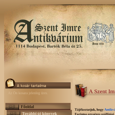
A Szent Im
Az Ön kosara jelenleg üres.
Főoldal
Tájékoztatjuk, hogy
Antikv
További új könyvek
Forintos egységes szállítási 