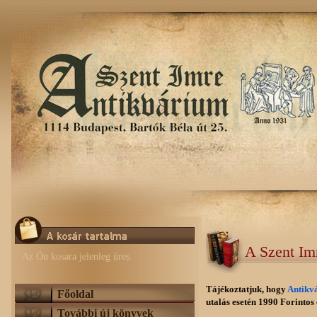
A Szent Im
Az Ön kosara jelenleg üres.
Tájékoztatjuk, hogy
Antikv
Főoldal
utalás esetén 1990 Forintos e
További új könyvek