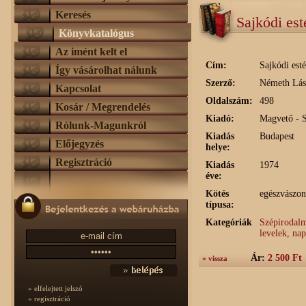
Keresés
Sajkódi es
Könyvkatalógus
Az imént kelt el
Cím:
Sajkódi est
Így vásárolhat nálunk
Szerző:
Németh Lás
Kapcsolat
Oldalszám:
498
Kosár / Megrendelés
Kiadó:
Magvető - 
Rólunk-Magunkról
Kiadás
Budapest
Előjegyzés
helye:
Regisztráció
Kiadás
1974
éve:
Kötés
egészvászon
típusa:
Kategóriák
Szépirodalm
levelek, na
Ár:
2 500 Ft
« vissza
» elfelejtett jelszó
» regisztráció