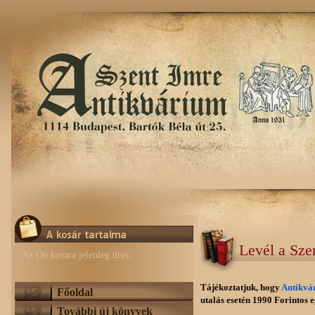
Levél a Sze
Az Ön kosara jelenleg üres.
Tájékoztatjuk, hogy
Antikv
Főoldal
utalás esetén 1990 Forintos eg
További új könyvek