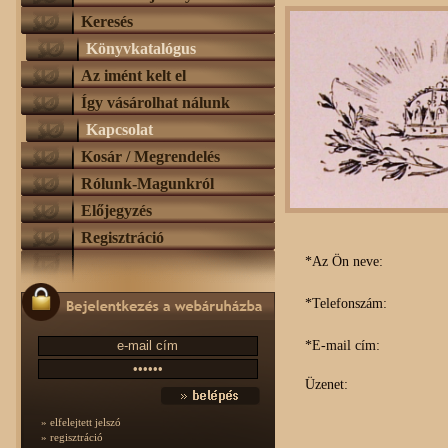
Keresés
Könyvkatalógus
Az imént kelt el
Így vásárolhat nálunk
Kapcsolat
Kosár / Megrendelés
Rólunk-Magunkról
Előjegyzés
Regisztráció
*Az Ön neve:
*Telefonszám:
*E-mail cím:
Üzenet:
» elfelejtett jelszó
» regisztráció