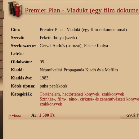
Premier Plan - Viadukt (egy film dokum
Cím:
Premier Plan - Viadukt (egy film dokumentumai)
Szerző:
Fekete Ibolya (szerk)
Szerkesztette:
Gervai András (sorozat), Fekete Ibolya
Leírás:
Oldalszám:
95
Kiadó:
Népművelési Propaganda Kiadó és a Mafilm
Kiadás éve:
1983
Kötés típusa:
puha papírkötés
Kategóriák
Történelem, hadtörténeti könyvek, szakkönyvek
Színház-, film-, tánc-, cirkusz- és zeneművészeti könyve
szakkönyvek
Ár:
1 500 Ft
« vissza