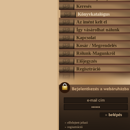
Keresés
Könyvkatalógus
Az imént kelt el
Így vásárolhat nálunk
Kapcsolat
Kosár / Megrendelés
Rólunk-Magunkról
Előjegyzés
Regisztráció
» elfelejtett jelszó
» regisztráció