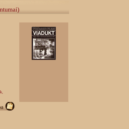
entumai)
k,