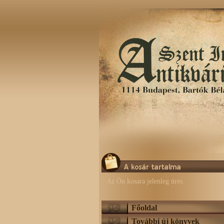
Az Ön kosara jelenleg üres.
Főoldal
További új könyvek