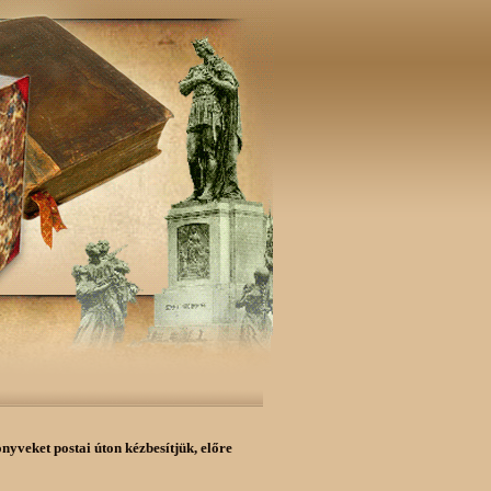
önyveket postai úton kézbesítjük,
előre