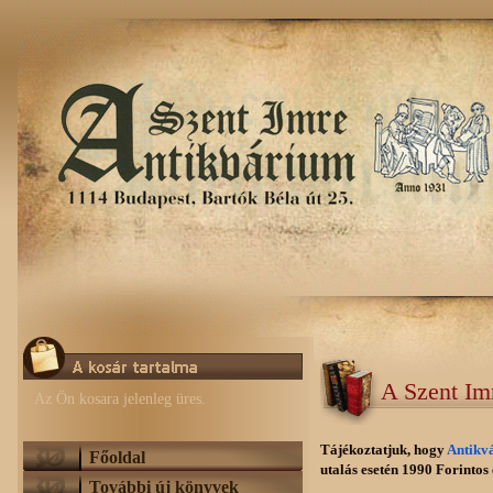
A Szent Im
Az Ön kosara jelenleg üres.
Tájékoztatjuk, hogy
Antikv
Főoldal
utalás esetén 1990 Forintos e
További új könyvek