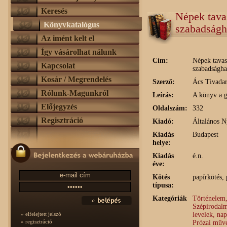
Keresés
Népek tavas
Könyvkatalógus
szabadságh
Az imént kelt el
Így vásárolhat nálunk
Cím:
Népek tavas
Kapcsolat
szabadságha
Kosár / Megrendelés
Szerző:
Ács Tivada
Rólunk-Magunkról
Leírás:
A könyv a g
Előjegyzés
Oldalszám:
332
Regisztráció
Kiadó:
Általános N
Kiadás
Budapest
helye:
Kiadás
é.n.
éve:
Kötés
papírkötés,
típusa:
Kategóriák
Történelem,
Szépirodalm
levelek, na
» elfelejtett jelszó
» regisztráció
Prózai műve