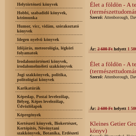
Élet a földön - A t
Helytörténeti könyvek
(természettudomá
Hobbi, szabadidő könyvek,
Szerző:
Attenborough, Da
kézimunka
Humor, vicc, vidám, szórakoztató
könyvek
Idegen nyelvű könyvek
Időjárás, meteorológia, légköri
Ár:
2 600 Ft
helyett
1 50
folyamatok
Irodalomtörténeti könyvek,
Élet a földön - A t
irodalomelméleti szakkönyvek
(természettudomá
Jogi szakkönyvek, politika,
Szerző:
Attenborough, Da
politológiai könyvek
Karikatúrák
Képeslap, Postai levelezőlap,
Bélyeg, Képes levelezőlap,
Üdvözlőlapok
Ár:
2 600 Ft
helyett
1 50
Képregények
Kleines Getier Gr
Kertészeti könyvek, Biokertészet,
Kertépítés, Növénytani
könyv)
szakkönyvek, Botanika, Erdészeti