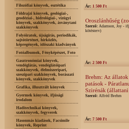
Filozófiai könyvek, esztétika
Ár:
1 500 Ft
Földrajzi könyvek, geológiai-,
geodéziai-, hidrológiai-, vízügyi
Oroszlánhűség (zo
könyvek, szakkönyvek, ásványtani
Szerző:
Adamson, Joy - ifj
szakkönyvek
kötésterv)
Folyóiratok, újságírás, periodikák,
sajtótörténet, hírközlés,
képregények, időszaki kiadványok
Fotóalbumok, Fényképészet, Foto
Gasztronómiai könyvek,
Ár:
2 500 Ft
vendéglátás, vendéglátóipari
szakkönyvek, élelmiszeripari,
szeszipari szakkönyvek, borászati
Brehm: Az állatok 
könyvek, szakkönyvek
patások - Páratlan
Grafika, illusztrált könyvek
Szirénák (állattan
Gyermek könyvek, ifjúsági
Szerző:
Alfréd Brehm
irodalom
Haditechnikai könyvek,
szakkönyvek, fegyverek
Ár:
7 500 Ft
Hasonmás kiadások, Facsimile
könyvek, Reprint