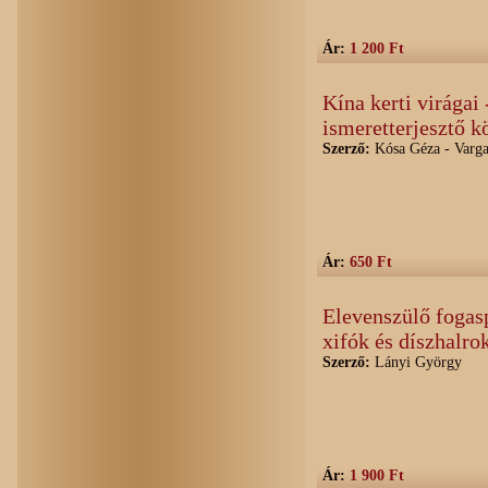
Ár:
1 200 Ft
Kína kerti virága
ismeretterjesztő k
Szerző:
Kósa Géza - Var
Ár:
650 Ft
Elevenszülő fogasp
xifók és díszhalrok
Szerző:
Lányi György
Ár:
1 900 Ft