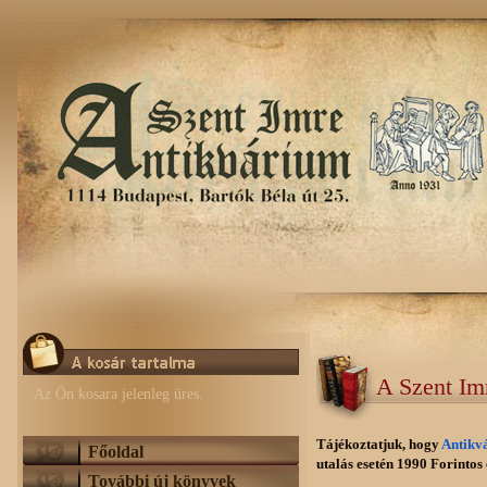
A Szent Im
Az Ön kosara jelenleg üres.
Tájékoztatjuk, hogy
Antikv
Főoldal
utalás esetén 1990 Forintos e
További új könyvek