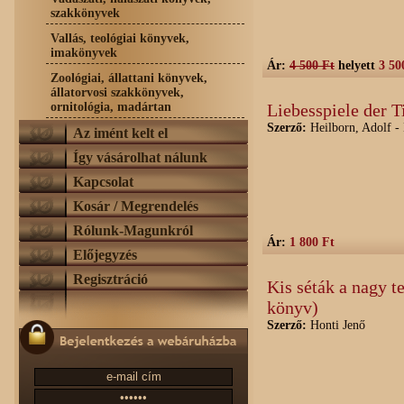
szakkönyvek
Vallás, teológiai könyvek,
imakönyvek
Ár:
4 500 Ft
helyett
3 50
Zoológiai, állattani könyvek,
állatorvosi szakkönyvek,
ornitológia, madártan
Liebesspiele der 
Szerző:
Heilborn, Adolf -
Az imént kelt el
Így vásárolhat nálunk
Kapcsolat
Kosár / Megrendelés
Rólunk-Magunkról
Ár:
1 800 Ft
Előjegyzés
Regisztráció
Kis séták a nagy 
könyv)
Szerző:
Honti Jenő