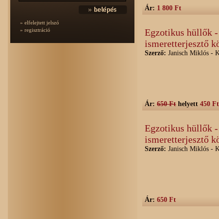
Ár:
1 800 Ft
» elfelejtett jelszó
» regisztráció
Egzotikus hüllők 
ismeretterjesztő k
Szerző:
Janisch Miklós - 
Ár:
650 Ft
helyett
450 Ft
Egzotikus hüllők 
ismeretterjesztő k
Szerző:
Janisch Miklós - 
Ár:
650 Ft