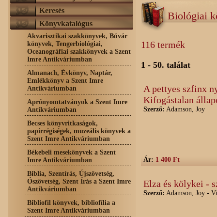
Keresés
Biológiai 
Könyvkatalógus
Akvarisztikai szakkönyvek, Búvár
116 termék
könyvek, Tengerbiológiai,
Oceanográfiai szakkönyvek a Szent
Imre Antikváriumban
1 - 50. találat
Almanach, Évkönyv, Naptár,
Emlékkönyv a Szent Imre
A pettyes szfinx 
Antikváriumban
Kifogástalan állap
Aprónyomtatványok a Szent Imre
Szerző:
Adamson, Joy
Antikváriumban
Becses könyvritkaságok,
papírrégiségek, muzeális könyvek a
Szent Imre Antikváriumban
Békebeli mesekönyvek a Szent
Ár:
1 400 Ft
Imre Antikváriumban
Biblia, Szentírás, Újszövetség,
Ószövetség, Szent Írás a Szent Imre
Elza és kölykei - 
Antikváriumban
Szerző:
Adamson, Joy - Vin
Bibliofil könyvek, bibliofília a
Szent Imre Antikváriumban