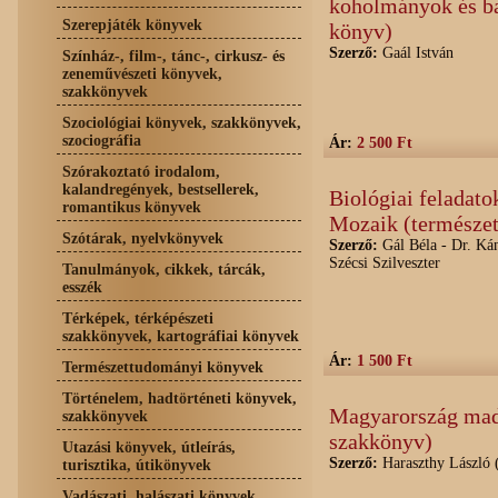
koholmányok és ba
Szerepjáték könyvek
könyv)
Szerző:
Gaál István
Színház-, film-, tánc-, cirkusz- és
zeneművészeti könyvek,
szakkönyvek
Szociológiai könyvek, szakkönyvek,
szociográfia
Ár:
2 500 Ft
Szórakoztató irodalom,
kalandregények, bestsellerek,
Biológiai feladato
romantikus könyvek
Mozaik (természe
Szótárak, nyelvkönyvek
Szerző:
Gál Béla - Dr. Kán
Szécsi Szilveszter
Tanulmányok, cikkek, tárcák,
esszék
Térképek, térképészeti
szakkönyvek, kartográfiai könyvek
Ár:
1 500 Ft
Természettudományi könyvek
Történelem, hadtörténeti könyvek,
Magyarország madá
szakkönyvek
szakkönyv)
Utazási könyvek, útleírás,
Szerző:
Haraszthy László (
turisztika, útikönyvek
Vadászati, halászati könyvek,