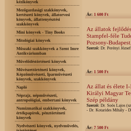
kézikönyvek
Mezőgazdasági szakkönyvek,
Ár:
1 600 Ft
kertészeti könyvek, állatorvosi
könyvek, állattenyésztési
szakkönyvek
Az állatok fejlődés
Mini könyvek - Tiny Books
Stampfel-féle Tud
Mitológiai könyvek
Pozsony-Budapest,
Szerző:
Dr. Perényi József
Műszaki szakkönyvek a Szent Imre
Antikváriumban
Művelődéstörténeti könyvek
Művészettörténeti könyvek,
Ár:
1 500 Ft
Képzőművészeti, Iparművészeti
könyvek, szakkönyvek
Az állat és élete I
Napló
Királyi Magyar Te
Néprajz, népművészeti,
Szép példány
antropológiai, embertani könyvek
Szerző:
Dr. Soós Lajos (sz
Numizmatikai szakkönyvek,
- Dr. Kotarides Mihály - D
értékpapírok, pénztörténeti
könyvek
Nyelvészeti könyvek, nyelvművelés,
Ár:
7 500 Ft
írástörténet