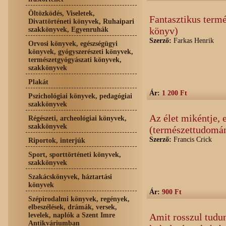
Öltözködés, Viseletek,
Fantasztikus term
Divattörténeti könyvek, Ruhaipari
könyv)
szakkönyvek, Egyenruhák
Szerző:
Farkas Henrik
Orvosi könyvek, egészségügyi
könyvek, gyógyszerészeti könyvek,
természetgyógyászati könyvek,
szakkönyvek
Plakát
Ár:
1 200 Ft
Pszichológiai könyvek, pedagógiai
szakkönyvek
Az élet mikéntje, 
Régészeti, archeológiai könyvek,
szakkönyvek
(természettudomá
Szerző:
Francis Crick
Riportok, interjúk
Sport, sporttörténeti könyvek,
szakkönyvek
Szakácskönyvek, háztartási
könyvek
Ár:
900 Ft
Szépirodalmi könyvek, regények,
elbeszélések, drámák, versek,
levelek, naplók a Szent Imre
Amit rosszul tudu
Antikváriumban