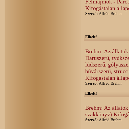
Félmajmok - Páros
Kifogástalan állap
Szerző:
Alfréd Brehm
Elkelt!
Brehm: Az állatok 
Daruszerű, tyúksz
lúdszerű, gólyasze
búvárszerű, strucc
Kifogástalan állap
Szerző:
Alfréd Brehm
Elkelt!
Brehm: Az állatok v
szakkönyv) Kifogá
Szerző:
Alfréd Brehm