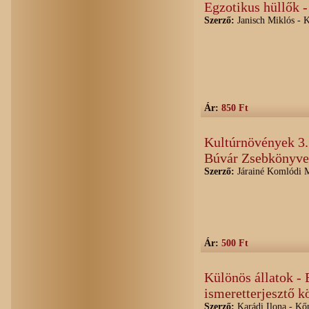
Egzotikus hüllők 
Szerző:
Janisch Miklós - K
Ár:
850 Ft
Kultúrnövények 3. 
Búvár Zsebkönyv
Szerző:
Járainé Komlódi M
Ár:
500 Ft
Különös állatok -
ismeretterjesztő k
Szerző:
Karádi Ilona - Kő