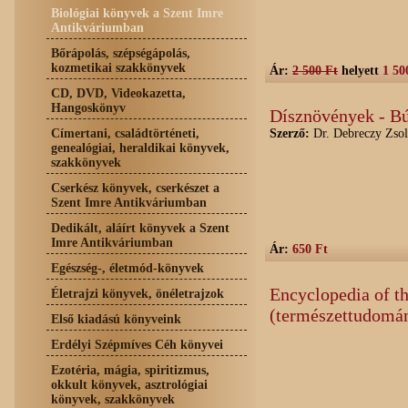
Biológiai könyvek a Szent Imre
Antikváriumban
Bőrápolás, szépségápolás,
kozmetikai szakkönyvek
Ár:
2 500 Ft
helyett
1 50
CD, DVD, Videokazetta,
Hangoskönyv
Dísznövények - B
Címertani, családtörténeti,
Szerző:
Dr. Debreczy Zsolt
genealógiai, heraldikai könyvek,
szakkönyvek
Cserkész könyvek, cserkészet a
Szent Imre Antikváriumban
Dedikált, aláírt könyvek a Szent
Imre Antikváriumban
Ár:
650 Ft
Egészség-, életmód-könyvek
Encyclopedia of t
Életrajzi könyvek, önéletrajzok
(természettudomá
Első kiadású könyveink
Erdélyi Szépmíves Céh könyvei
Ezotéria, mágia, spiritizmus,
okkult könyvek, asztrológiai
könyvek, szakkönyvek