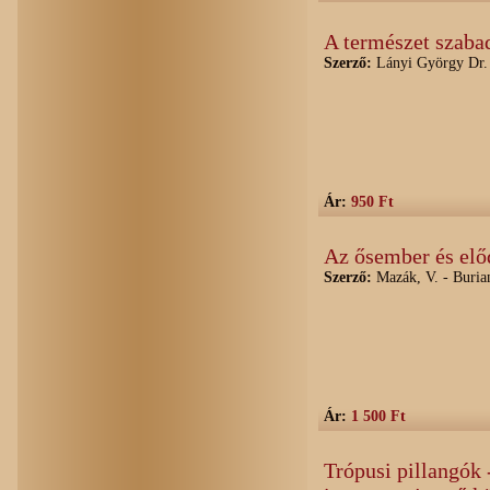
A természet szaba
Szerző:
Lányi György Dr.
Ár:
950 Ft
Az ősember és elő
Szerző:
Mazák, V. - Buria
Ár:
1 500 Ft
Trópusi pillangók