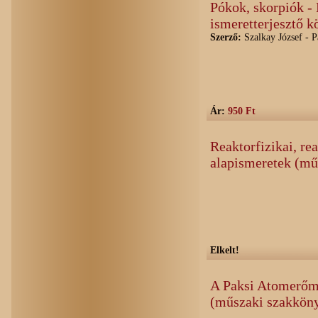
Pókok, skorpiók -
ismeretterjesztő k
Szerző:
Szalkay József - P
Ár:
950 Ft
Reaktorfizikai, re
alapismeretek (mű
Elkelt!
A Paksi Atomerőm
(műszaki szakkön