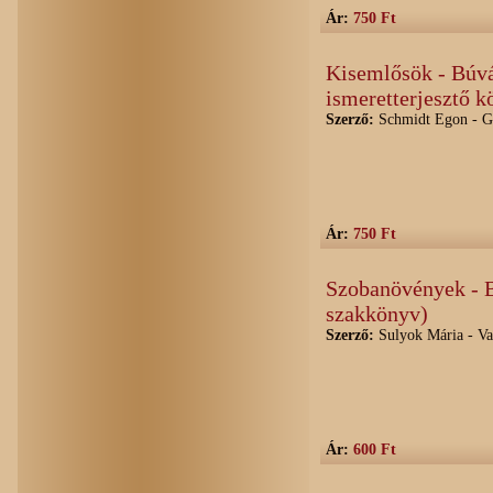
Ár:
750 Ft
Kisemlősök - Búv
ismeretterjesztő k
Szerző:
Schmidt Egon - G
Ár:
750 Ft
Szobanövények - 
szakkönyv)
Szerző:
Sulyok Mária - V
Ár:
600 Ft