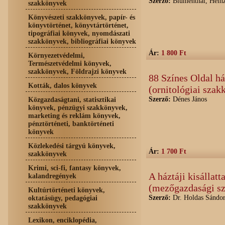
Szerző:
Blumenthal, Hein
szakkönyvek
Könyvészeti szakkönyvek, papír- és
könyvtörténet, könyvtártörténet,
tipográfiai könyvek, nyomdászati
szakkönyvek, bibliográfiai könyvek
Ár:
1 800 Ft
Környezetvédelmi,
Természetvédelmi könyvek,
szakkönyvek, Földrajzi könyvek
88 Színes Oldal h
Kották, dalos könyvek
(ornitológiai szak
Szerző:
Dénes János
Közgazdaságtani, statisztikai
könyvek, pénzügyi szakkönyvek,
marketing és reklám könyvek,
pénztörténeti, banktörténeti
könyvek
Közlekedési tárgyú könyvek,
Ár:
1 700 Ft
szakkönyvek
Krimi, sci-fi, fantasy könyvek,
A háztáji kisállatt
kalandregények
(mezőgazdasági s
Kultúrtörténeti könyvek,
Szerző:
Dr. Holdas Sándor
oktatásügy, pedagógiai
szakkönyvek
Lexikon, enciklopédia,