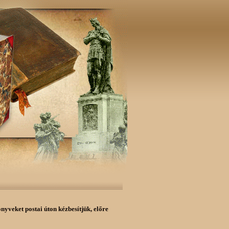
önyveket postai úton kézbesítjük,
előre