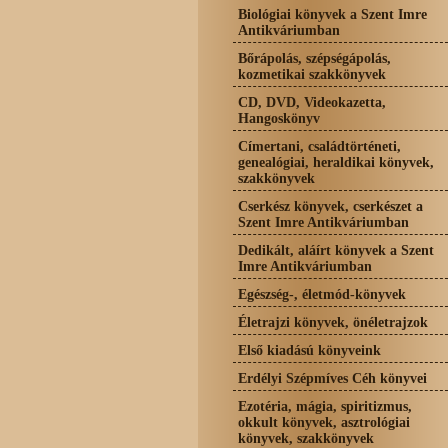
Biológiai könyvek a Szent Imre
Antikváriumban
Bőrápolás, szépségápolás,
kozmetikai szakkönyvek
CD, DVD, Videokazetta,
Hangoskönyv
Címertani, családtörténeti,
genealógiai, heraldikai könyvek,
szakkönyvek
Cserkész könyvek, cserkészet a
Szent Imre Antikváriumban
Dedikált, aláírt könyvek a Szent
Imre Antikváriumban
Egészség-, életmód-könyvek
Életrajzi könyvek, önéletrajzok
Első kiadású könyveink
Erdélyi Szépmíves Céh könyvei
Ezotéria, mágia, spiritizmus,
okkult könyvek, asztrológiai
könyvek, szakkönyvek