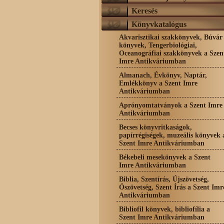
Keresés
Könyvkatalógus
Akvarisztikai szakkönyvek, Búvár
könyvek, Tengerbiológiai,
Oceanográfiai szakkönyvek a Szen
Imre Antikváriumban
Almanach, Évkönyv, Naptár,
Emlékkönyv a Szent Imre
Antikváriumban
Aprónyomtatványok a Szent Imre
Antikváriumban
Becses könyvritkaságok,
papírrégiségek, muzeális könyvek 
Szent Imre Antikváriumban
Békebeli mesekönyvek a Szent
Imre Antikváriumban
Biblia, Szentírás, Újszövetség,
Ószövetség, Szent Írás a Szent Imr
Antikváriumban
Bibliofil könyvek, bibliofília a
Szent Imre Antikváriumban