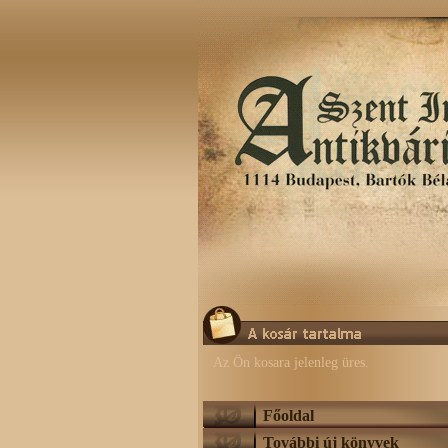
Az Ön kosara jelenleg üres.
Főoldal
További új könyvek