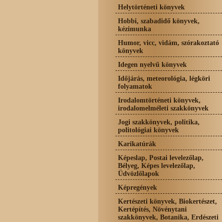
Helytörténeti könyvek
Hobbi, szabadidő könyvek,
kézimunka
Humor, vicc, vidám, szórakoztató
könyvek
Idegen nyelvű könyvek
Időjárás, meteorológia, légköri
folyamatok
Irodalomtörténeti könyvek,
irodalomelméleti szakkönyvek
Jogi szakkönyvek, politika,
politológiai könyvek
Karikatúrák
Képeslap, Postai levelezőlap,
Bélyeg, Képes levelezőlap,
Üdvözlőlapok
Képregények
Kertészeti könyvek, Biokertészet,
Kertépítés, Növénytani
szakkönyvek, Botanika, Erdészeti