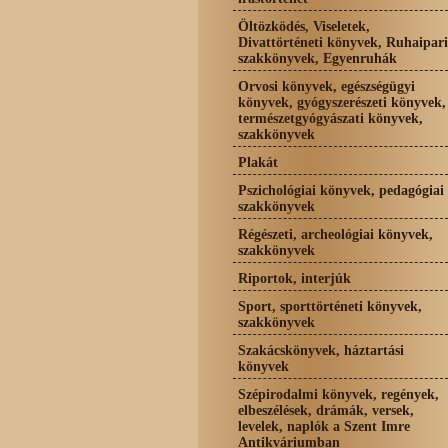
Öltözködés, Viseletek,
Divattörténeti könyvek, Ruhaipari
szakkönyvek, Egyenruhák
Orvosi könyvek, egészségügyi
könyvek, gyógyszerészeti könyvek,
természetgyógyászati könyvek,
szakkönyvek
Plakát
Pszichológiai könyvek, pedagógiai
szakkönyvek
Régészeti, archeológiai könyvek,
szakkönyvek
Riportok, interjúk
Sport, sporttörténeti könyvek,
szakkönyvek
Szakácskönyvek, háztartási
könyvek
Szépirodalmi könyvek, regények,
elbeszélések, drámák, versek,
levelek, naplók a Szent Imre
Antikváriumban