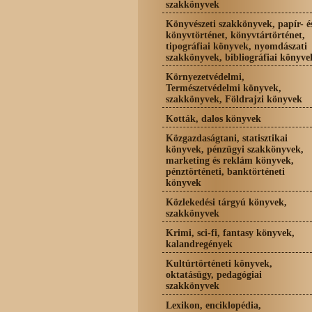
szakkönyvek
Könyvészeti szakkönyvek, papír- é
könyvtörténet, könyvtártörténet,
tipográfiai könyvek, nyomdászati
szakkönyvek, bibliográfiai könyve
Környezetvédelmi,
Természetvédelmi könyvek,
szakkönyvek, Földrajzi könyvek
Kották, dalos könyvek
Közgazdaságtani, statisztikai
könyvek, pénzügyi szakkönyvek,
marketing és reklám könyvek,
pénztörténeti, banktörténeti
könyvek
Közlekedési tárgyú könyvek,
szakkönyvek
Krimi, sci-fi, fantasy könyvek,
kalandregények
Kultúrtörténeti könyvek,
oktatásügy, pedagógiai
szakkönyvek
Lexikon, enciklopédia,