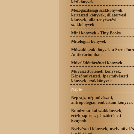
kézikönyvek
Mezőgazdasági szakkönyvek,
kertészeti könyvek, állatorvosi
könyvek, állattenyésztési
szakkönyvek
Mini könyvek - Tiny Books
Mitológiai könyvek
Műszaki szakkönyvek a Szent Imr
Antikváriumban
Művelődéstörténeti könyvek
Művészettörténeti könyvek,
Képzőművészeti, Iparművészeti
könyvek, szakkönyvek
Napló
Néprajz, népművészeti,
antropológiai, embertani könyvek
Numizmatikai szakkönyvek,
értékpapírok, pénztörténeti
könyvek
Nyelvészeti könyvek, nyelvművelés
írástörténet