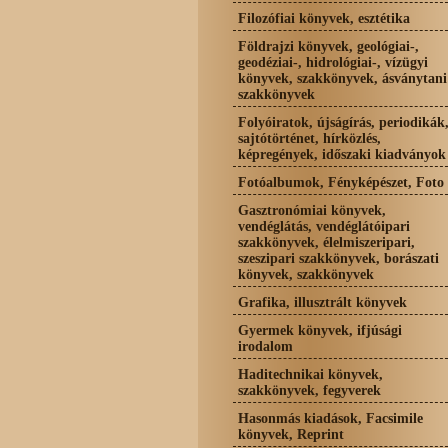
Filozófiai könyvek, esztétika
Földrajzi könyvek, geológiai-,
geodéziai-, hidrológiai-, vízügyi
könyvek, szakkönyvek, ásványtani
szakkönyvek
Folyóiratok, újságírás, periodikák
sajtótörténet, hírközlés,
képregények, időszaki kiadványok
Fotóalbumok, Fényképészet, Foto
Gasztronómiai könyvek,
vendéglátás, vendéglátóipari
szakkönyvek, élelmiszeripari,
szeszipari szakkönyvek, borászati
könyvek, szakkönyvek
Grafika, illusztrált könyvek
Gyermek könyvek, ifjúsági
irodalom
Haditechnikai könyvek,
szakkönyvek, fegyverek
Hasonmás kiadások, Facsimile
könyvek, Reprint