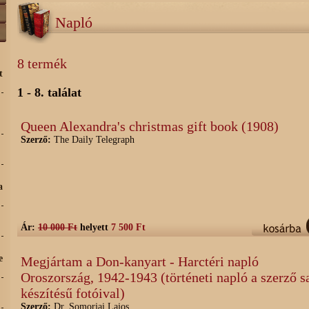
Napló
8 termék
t
1 - 8. találat
Queen Alexandra's christmas gift book (1908)
Szerző:
The Daily Telegraph
a
Ár:
10 000 Ft
helyett
7 500 Ft
e
Megjártam a Don-kanyart - Harctéri napló
Oroszország, 1942-1943 (történeti napló a szerző s
készítésű fotóival)
Szerző:
Dr. Somorjai Lajos