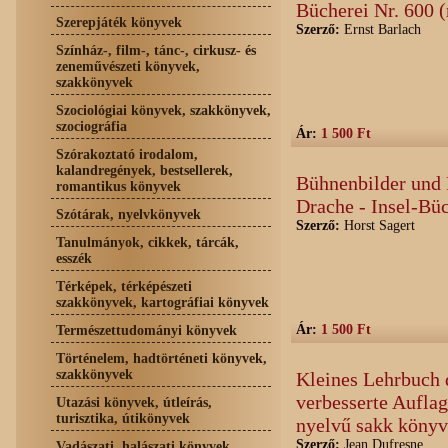
Bücherei Nr. 600 
Szerepjáték könyvek
Szerző:
Ernst Barlach
Színház-, film-, tánc-, cirkusz- és
zeneművészeti könyvek,
szakkönyvek
Szociológiai könyvek, szakkönyvek,
szociográfia
Ár:
1 500 Ft
Szórakoztató irodalom,
kalandregények, bestsellerek,
Bühnenbilder und 
romantikus könyvek
Drache - Insel-Bü
Szótárak, nyelvkönyvek
Szerző:
Horst Sagert
Tanulmányok, cikkek, tárcák,
esszék
Térképek, térképészeti
szakkönyvek, kartográfiai könyvek
Ár:
1 500 Ft
Természettudományi könyvek
Történelem, hadtörténeti könyvek,
szakkönyvek
Kleines Lehrbuch 
verbesserte Aufla
Utazási könyvek, útleírás,
turisztika, útikönyvek
nyelvű sakk könyv
Szerző:
Jean Dufresne
Vadászati, halászati könyvek,