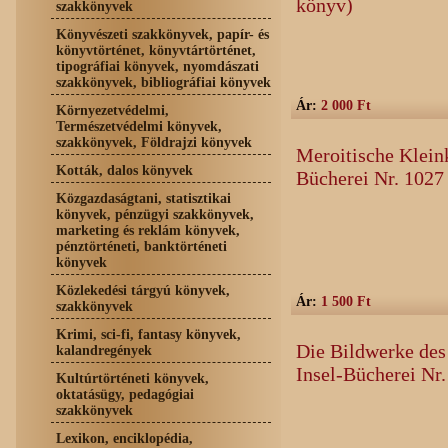
könyv)
szakkönyvek
Könyvészeti szakkönyvek, papír- és
könyvtörténet, könyvtártörténet,
tipográfiai könyvek, nyomdászati
szakkönyvek, bibliográfiai könyvek
Ár:
2 000 Ft
Környezetvédelmi,
Természetvédelmi könyvek,
szakkönyvek, Földrajzi könyvek
Meroitische Kleink
Kották, dalos könyvek
Bücherei Nr. 1027
Közgazdaságtani, statisztikai
könyvek, pénzügyi szakkönyvek,
marketing és reklám könyvek,
pénztörténeti, banktörténeti
könyvek
Közlekedési tárgyú könyvek,
Ár:
1 500 Ft
szakkönyvek
Krimi, sci-fi, fantasy könyvek,
Die Bildwerke des
kalandregények
Insel-Bücherei Nr
Kultúrtörténeti könyvek,
oktatásügy, pedagógiai
szakkönyvek
Lexikon, enciklopédia,