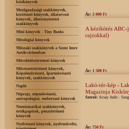
kézikönyvek
Mezőgazdasági szakkönyvek,
Ár:
2 000 Ft
kertészeti könyvek, állatorvosi
könyvek, állattenyésztési
szakkönyvek
A kézikötés ABC-j
Mini könyvek - Tiny Books
rajzokkal)
Mitológiai könyvek
Műszaki szakkönyvek a Szent Imre
Antikváriumban
Művelődéstörténeti könyvek
Művészettörténeti könyvek,
Ár:
1 500 Ft
Képzőművészeti, Iparművészeti
könyvek, szakkönyvek
Lakó-tér-kép - La
Napló
Magazinja Kiskön
Néprajz, népművészeti,
Szerző:
Acsay Judit - Sze
antropológiai, embertani könyvek
Numizmatikai szakkönyvek,
értékpapírok, pénztörténeti
könyvek
Nyelvészeti könyvek, nyelvművelés,
Ár:
750 Ft
írástörténet