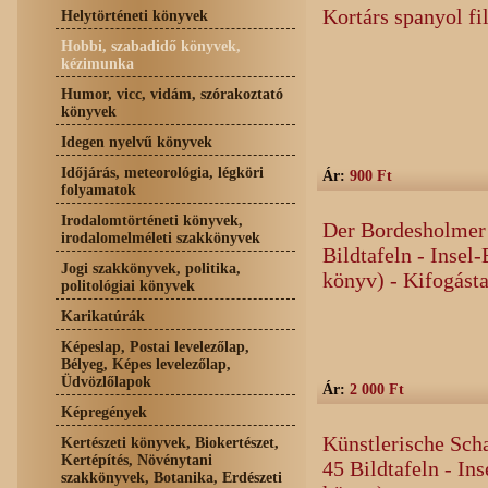
Kortárs spanyol fi
Helytörténeti könyvek
Hobbi, szabadidő könyvek,
kézimunka
Humor, vicc, vidám, szórakoztató
könyvek
Idegen nyelvű könyvek
Időjárás, meteorológia, légköri
Ár:
900 Ft
folyamatok
Irodalomtörténeti könyvek,
Der Bordesholmer 
irodalomelméleti szakkönyvek
Bildtafeln - Insel
Jogi szakkönyvek, politika,
könyv) - Kifogásta
politológiai könyvek
Karikatúrák
Képeslap, Postai levelezőlap,
Bélyeg, Képes levelezőlap,
Üdvözlőlapok
Ár:
2 000 Ft
Képregények
Künstlerische Sch
Kertészeti könyvek, Biokertészet,
Kertépítés, Növénytani
45 Bildtafeln - In
szakkönyvek, Botanika, Erdészeti