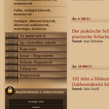
szakkönyvek
Vallás, teológiai könyvek,
imakönyvek
Ár:
6 500 Ft
Zoológiai, állattani könyvek,
állatorvosi szakkönyvek,
ornitológia, madártan
Der praktische Sc
Az imént kelt el
practische Schach
Szerző:
Jean Dufresne
Így vásárolhat nálunk
Kapcsolat
Kosár / Megrendelés
Rólunk-Magunkról
Ár:
18 000 Ft
Előjegyzés
Regisztráció
101 ötlet a földsz
(lakberendezési 
Szerző:
Julie Savill