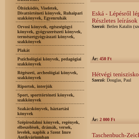
Öltözködés, Viseletek,
Eská - Lépésről lé
Divattörténeti könyvek, Ruhaipari
szakkönyvek, Egyenruhák
Részletes leírások
Szerző:
Betlen Katalin (sz
Orvosi könyvek, egészségügyi
könyvek, gyógyszerészeti könyvek,
természetgyógyászati könyvek,
szakkönyvek
Plakát
Ár:
450 Ft
Pszichológiai könyvek, pedagógiai
szakkönyvek
Régészeti, archeológiai könyvek,
Hétvégi teniszisko
szakkönyvek
Szerző:
Douglas, Paul
Riportok, interjúk
Sport, sporttörténeti könyvek,
szakkönyvek
Szakácskönyvek, háztartási
könyvek
Ár:
2 000 Ft
Szépirodalmi könyvek, regények,
elbeszélések, drámák, versek,
levelek, naplók a Szent Imre
Taschenbuch-Zeichn
Antikváriumban