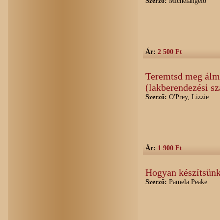
Szerző:
Michelangelo
Ár:
2 500 Ft
Teremtsd meg álmai
(lakberendezési s
Szerző:
O'Prey, Lizzie
Ár:
1 900 Ft
Hogyan készítsünk
Szerző:
Pamela Peake