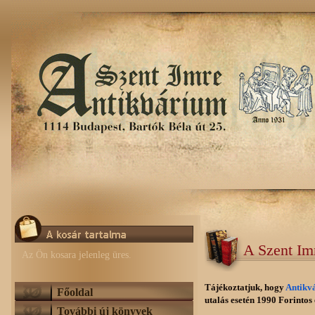
A Szent Im
Az Ön kosara jelenleg üres.
Tájékoztatjuk, hogy
Antikv
Főoldal
utalás esetén 1990 Forintos e
További új könyvek