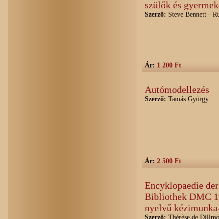
szülők és gyermek
Szerző:
Steve Bennett - R
Ár:
1 200 Ft
Autómodellezés
Szerző:
Tamás György
Ár:
2 500 Ft
Encyklopaedie der
Bibliothek DMC 19
nyelvű kézimunka
Szerző:
Thérèse de Dillmo