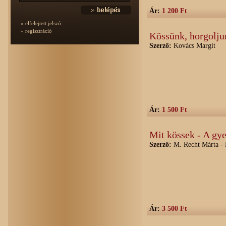
Ár:
1 200 Ft
» elfelejtett jelszó
» regisztráció
Kössünk, horgolju
Szerző:
Kovács Margit
Ár:
1 500 Ft
Mit kössek - A gy
Szerző:
M. Recht Márta - F
Ár:
3 500 Ft