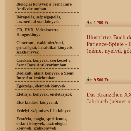
Biológiai könyvek a Szent Imre
Antikváriumban
Bőrápolás, szépségápolás,
kozmetikai szakkönyvek
Ár:
1 700 Ft
CD, DVD, Videokazetta,
Hangoskönyv
Illustrirtes Buch d
Címertani, családtörténeti,
Patience-Spiele - 6
genealógiai, heraldikai könyvek,
(német nyelvű, gó
szakkönyvek
Cserkész könyvek, cserkészet a
Szent Imre Antikváriumban
Dedikált, aláírt könyvek a Szent
Imre Antikváriumban
Ár:
9 500 Ft
Egészség-, életmód-könyvek
Das Kränzchen XXX
Életrajzi könyvek, önéletrajzok
Jahrbuch (német n
Első kiadású könyveink
Erdélyi Szépmíves Céh könyvei
Ezotéria, mágia, spiritizmus,
okkult könyvek, asztrológiai
könyvek, szakkönyvek