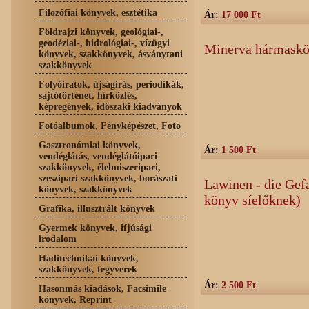
Filozófiai könyvek, esztétika
Ár:
17 000 Ft
Földrajzi könyvek, geológiai-,
geodéziai-, hidrológiai-, vízügyi
Minerva hármask
könyvek, szakkönyvek, ásványtani
szakkönyvek
Folyóiratok, újságírás, periodikák,
sajtótörténet, hírközlés,
képregények, időszaki kiadványok
Fotóalbumok, Fényképészet, Foto
Gasztronómiai könyvek,
Ár:
1 500 Ft
vendéglátás, vendéglátóipari
szakkönyvek, élelmiszeripari,
szeszipari szakkönyvek, borászati
Lawinen - die Gefa
könyvek, szakkönyvek
könyv síelőknek)
Grafika, illusztrált könyvek
Gyermek könyvek, ifjúsági
irodalom
Haditechnikai könyvek,
szakkönyvek, fegyverek
Ár:
2 500 Ft
Hasonmás kiadások, Facsimile
könyvek, Reprint