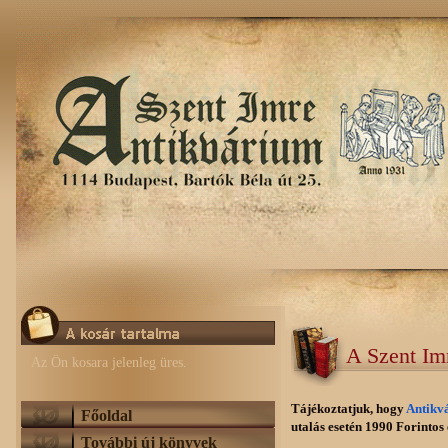
A Szent Im
Az Ön kosara jelenleg üres.
Tájékoztatjuk, hogy
Antikv
Főoldal
utalás esetén 1990 Forintos e
További új könyvek