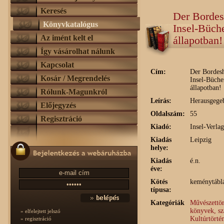
Keresés
Der Bordes
Könyvkatalógus
Insel-Büche
Az imént kelt el
állapotban!
Így vásárolhat nálunk
Kapcsolat
Cím:
Der Bordesh
Kosár / Megrendelés
Insel-Büche
állapotban!
Rólunk-Magunkról
Leírás:
Herausgege
Előjegyzés
Oldalszám:
55
Regisztráció
Kiadó:
Insel-Verlag
Kiadás
Leipzig
helye:
Kiadás
é.n.
éve:
Kötés
keménytábl
típusa:
Kategóriák
Művészettör
könyvek, s
» elfelejtett jelszó
Kultúrtörté
» regisztráció