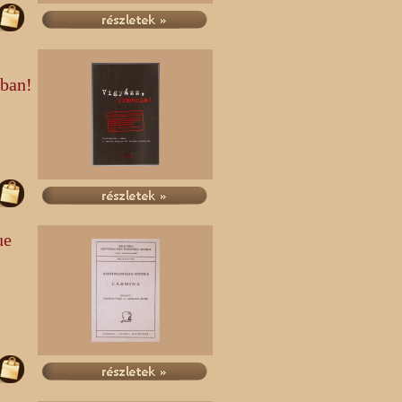
tban!
ue