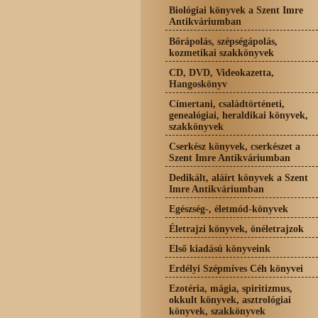
Biológiai könyvek a Szent Imre
Antikváriumban
Bőrápolás, szépségápolás,
kozmetikai szakkönyvek
CD, DVD, Videokazetta,
Hangoskönyv
Címertani, családtörténeti,
genealógiai, heraldikai könyvek,
szakkönyvek
Cserkész könyvek, cserkészet a
Szent Imre Antikváriumban
Dedikált, aláírt könyvek a Szent
Imre Antikváriumban
Egészség-, életmód-könyvek
Életrajzi könyvek, önéletrajzok
Első kiadású könyveink
Erdélyi Szépmíves Céh könyvei
Ezotéria, mágia, spiritizmus,
okkult könyvek, asztrológiai
könyvek, szakkönyvek