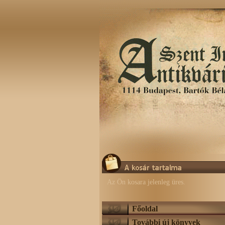
Az Ön kosara jelenleg üres.
Főoldal
További új könyvek