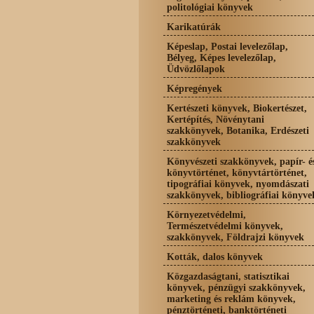
politológiai könyvek
Karikatúrák
Képeslap, Postai levelezőlap,
Bélyeg, Képes levelezőlap,
Üdvözlőlapok
Képregények
Kertészeti könyvek, Biokertészet,
Kertépítés, Növénytani
szakkönyvek, Botanika, Erdészeti
szakkönyvek
Könyvészeti szakkönyvek, papír- é
könyvtörténet, könyvtártörténet,
tipográfiai könyvek, nyomdászati
szakkönyvek, bibliográfiai könyve
Környezetvédelmi,
Természetvédelmi könyvek,
szakkönyvek, Földrajzi könyvek
Kották, dalos könyvek
Közgazdaságtani, statisztikai
könyvek, pénzügyi szakkönyvek,
marketing és reklám könyvek,
pénztörténeti, banktörténeti