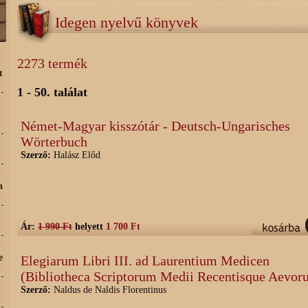
Idegen nyelvű könyvek
2273 termék
t
1 - 50. találat
Német-Magyar kisszótár - Deutsch-Ungarisches
Wörterbuch
Szerző:
Halász Előd
a
Ár:
1 990 Ft
helyett
1 700 Ft
e
Elegiarum Libri III. ad Laurentium Medicen
(Bibliotheca Scriptorum Medii Recentisque Aevor
Szerző:
Naldus de Naldis Florentinus