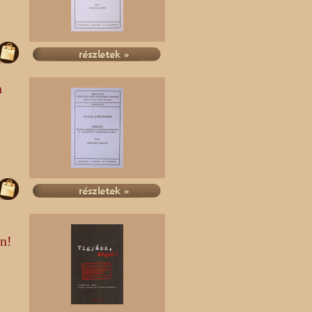
n
an!