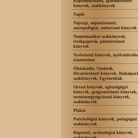
Képzőművészeti, Iparművészeti
könyvek, szakkönyvek
Napló
Néprajz, népművészeti,
antropológiai, embertani könyvek
Numizmatikai szakkönyvek,
értékpapírok, pénztörténeti
könyvek
Nyelvészeti könyvek, nyelvművelés
írástörténet
Öltözködés, Viseletek,
Divattörténeti könyvek, Ruhaipari
szakkönyvek, Egyenruhák
Orvosi könyvek, egészségügyi
könyvek, gyógyszerészeti könyvek,
természetgyógyászati könyvek,
szakkönyvek
Plakát
Pszichológiai könyvek, pedagógiai
szakkönyvek
Régészeti, archeológiai könyvek,
szakkönyvek