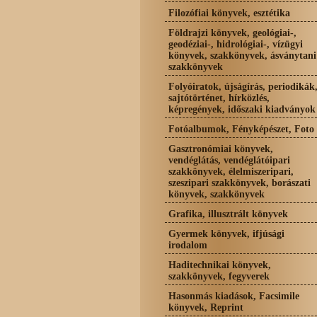
Filozófiai könyvek, esztétika
Földrajzi könyvek, geológiai-,
geodéziai-, hidrológiai-, vízügyi
könyvek, szakkönyvek, ásványtani
szakkönyvek
Folyóiratok, újságírás, periodikák
sajtótörténet, hírközlés,
képregények, időszaki kiadványok
Fotóalbumok, Fényképészet, Foto
Gasztronómiai könyvek,
vendéglátás, vendéglátóipari
szakkönyvek, élelmiszeripari,
szeszipari szakkönyvek, borászati
könyvek, szakkönyvek
Grafika, illusztrált könyvek
Gyermek könyvek, ifjúsági
irodalom
Haditechnikai könyvek,
szakkönyvek, fegyverek
Hasonmás kiadások, Facsimile
könyvek, Reprint