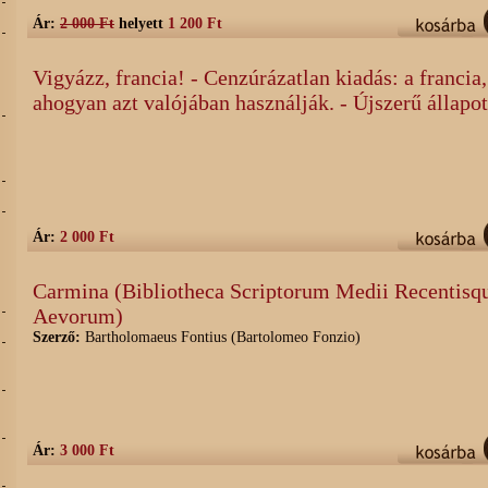
Ár:
2 000 Ft
helyett
1 200 Ft
Vigyázz, francia! - Cenzúrázatlan kiadás: a francia,
ahogyan azt valójában használják. - Újszerű állapo
,
Ár:
2 000 Ft
Carmina (Bibliotheca Scriptorum Medii Recentisq
Aevorum)
Szerző:
Bartholomaeus Fontius (Bartolomeo Fonzio)
Ár:
3 000 Ft