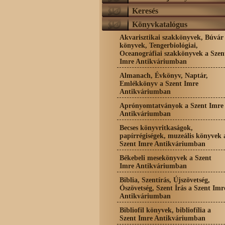
Keresés
Könyvkatalógus
Akvarisztikai szakkönyvek, Búvár
könyvek, Tengerbiológiai,
Oceanográfiai szakkönyvek a Szen
Imre Antikváriumban
Almanach, Évkönyv, Naptár,
Emlékkönyv a Szent Imre
Antikváriumban
Aprónyomtatványok a Szent Imre
Antikváriumban
Becses könyvritkaságok,
papírrégiségek, muzeális könyvek 
Szent Imre Antikváriumban
Békebeli mesekönyvek a Szent
Imre Antikváriumban
Biblia, Szentírás, Újszövetség,
Ószövetség, Szent Írás a Szent Imr
Antikváriumban
Bibliofil könyvek, bibliofília a
Szent Imre Antikváriumban