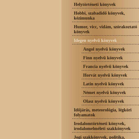
Helytörténeti könyvek
Hobbi, szabadidő könyvek,
kézimunka
Humor, vicc, vidám, szórakoztató
könyvek
Idegen nyelvű könyvek
Angol nyelvű könyvek
Finn nyelvű könyvek
Francia nyelvű könyvek
Horvát nyelvű könyvek
Latin nyelvű könyvek
Német nyelvű könyvek
Olasz nyelvű könyvek
Időjárás, meteorológia, légköri
folyamatok
Irodalomtörténeti könyvek,
irodalomelméleti szakkönyvek
Jogi szakkönyvek, politika,