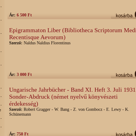
Ár:
6 500 Ft
Epigrammaton Liber (Bibliotheca Scriptorum Med
Recentisque Aevorum)
Szerző:
Naldus Naldius Florentinus
Ár:
3 000 Ft
Ungarische Jahrbücher - Band XI. Heft 3. Juli 1931
Sonder-Abdruck (német nyelvű könyvészeti
érdekesség)
Szerző:
Robert Gragger - W. Bang - Z. von Gombocz - E. Lewy - K.
e
Schünemann
Ár:
750 Ft