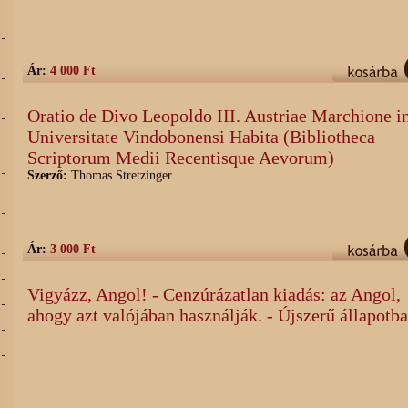
Ár:
4 000 Ft
Oratio de Divo Leopoldo III. Austriae Marchione i
Universitate Vindobonensi Habita (Bibliotheca
Scriptorum Medii Recentisque Aevorum)
Szerző:
Thomas Stretzinger
Ár:
3 000 Ft
Vigyázz, Angol! - Cenzúrázatlan kiadás: az Angol,
ahogy azt valójában használják. - Újszerű állapotb