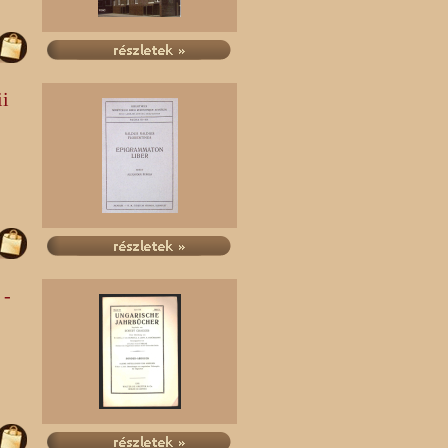
ii
 -