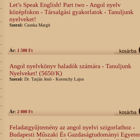
Let's Speak English! Part two - Angol nyelv
középfokon - Társalgási gyakorlatok - Tanuljunk
nyelveket!
Szerző:
Csonka Margit
Ár:
1 500 Ft
Angol nyelvkönyv haladók számára - Tanuljunk
Nyelveket! (5650/K)
Szerző:
Dr. Tarján Jenő - Korenchy Lajos
Ár:
2 000 Ft
Feladatgyűjtemény az angol nyelvi szigorlathoz -
Budapesti Műszaki És Gazdaságtudományi Egyete