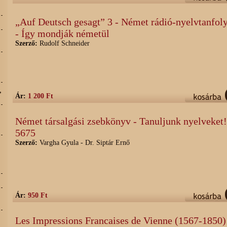
„Auf Deutsch gesagt” 3 - Német rádió-nyelvtanfo
- Így mondják németül
Szerző:
Rudolf Schneider
,
Ár:
1 200 Ft
Német társalgási zsebkönyv - Tanuljunk nyelveket!
5675
Szerző:
Vargha Gyula - Dr. Siptár Ernő
Ár:
950 Ft
Les Impressions Francaises de Vienne (1567-1850)