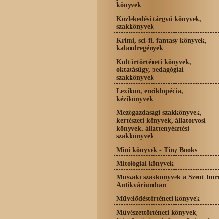
könyvek
Közlekedési tárgyú könyvek,
szakkönyvek
Krimi, sci-fi, fantasy könyvek,
kalandregények
Kultúrtörténeti könyvek,
oktatásügy, pedagógiai
szakkönyvek
Lexikon, enciklopédia,
kézikönyvek
Mezőgazdasági szakkönyvek,
kertészeti könyvek, állatorvosi
könyvek, állattenyésztési
szakkönyvek
Mini könyvek - Tiny Books
Mitológiai könyvek
Műszaki szakkönyvek a Szent Imr
Antikváriumban
Művelődéstörténeti könyvek
Művészettörténeti könyvek,