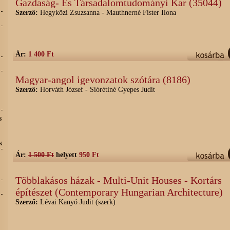
Gazdaság- És Társadalomtudományi Kar (35044)
Szerző:
Hegyközi Zsuzsanna - Mauthnerné Fister Ilona
Ár:
1 400 Ft
Magyar-angol igevonzatok szótára (8186)
Szerző:
Horváth József - Siórétiné Gyepes Judit
s
k
Ár:
1 500 Ft
helyett
950 Ft
Többlakásos házak - Multi-Unit Houses - Kortárs
építészet (Contemporary Hungarian Architecture)
Szerző:
Lévai Kanyó Judit (szerk)