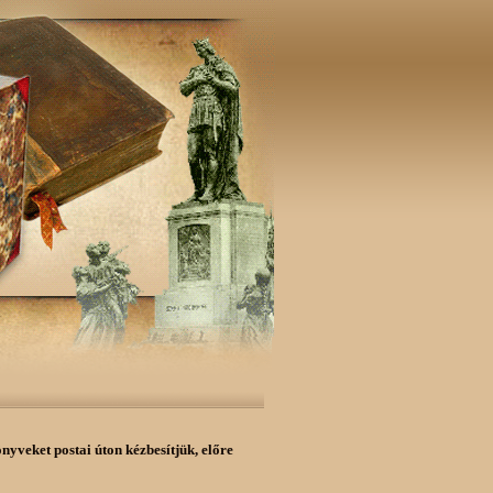
önyveket postai úton kézbesítjük,
előre