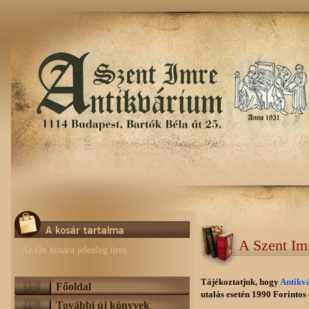
A Szent Im
Az Ön kosara jelenleg üres.
Tájékoztatjuk, hogy
Antikv
Főoldal
utalás esetén 1990 Forintos e
További új könyvek