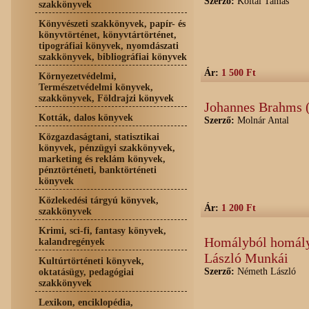
Szerző:
Koltai Tamás
szakkönyvek
Könyvészeti szakkönyvek, papír- és
könyvtörténet, könyvtártörténet,
tipográfiai könyvek, nyomdászati
szakkönyvek, bibliográfiai könyvek
Ár:
1 500 Ft
Környezetvédelmi,
Természetvédelmi könyvek,
szakkönyvek, Földrajzi könyvek
Johannes Brahms (
Kották, dalos könyvek
Szerző:
Molnár Antal
Közgazdaságtani, statisztikai
könyvek, pénzügyi szakkönyvek,
marketing és reklám könyvek,
pénztörténeti, banktörténeti
könyvek
Közlekedési tárgyú könyvek,
Ár:
1 200 Ft
szakkönyvek
Krimi, sci-fi, fantasy könyvek,
Homályból homályba
kalandregények
László Munkái
Kultúrtörténeti könyvek,
Szerző:
Németh László
oktatásügy, pedagógiai
szakkönyvek
Lexikon, enciklopédia,