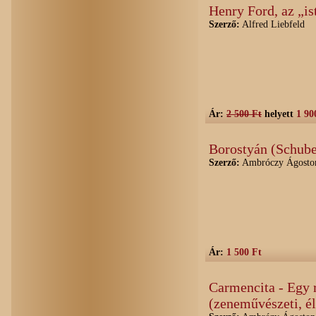
Henry Ford, az „is
Szerző:
Alfred Liebfeld
Ár:
2 500 Ft
helyett
1 90
Borostyán (Schube
Szerző:
Ambróczy Ágosto
Ár:
1 500 Ft
Carmencita - Egy
(zeneművészeti, él