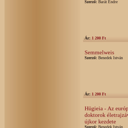
Szerző:
Barát Endre
Ár:
1 200 Ft
Semmelweis
Szerző:
Benedek István
Ár:
1 200 Ft
Hügieia - Az euró
doktorok életrajzá
újkor kezdete
Szerző:
Benedek István