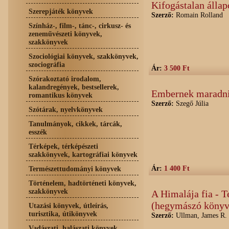
Kifogástalan állap
Szerepjáték könyvek
Szerző:
Romain Rolland
Színház-, film-, tánc-, cirkusz- és
zeneművészeti könyvek,
szakkönyvek
Szociológiai könyvek, szakkönyvek,
szociográfia
Ár:
3 500 Ft
Szórakoztató irodalom,
kalandregények, bestsellerek,
Embernek maradni 
romantikus könyvek
Szerző:
Szegő Júlia
Szótárak, nyelvkönyvek
Tanulmányok, cikkek, tárcák,
esszék
Térképek, térképészeti
szakkönyvek, kartográfiai könyvek
Ár:
1 400 Ft
Természettudományi könyvek
Történelem, hadtörténeti könyvek,
szakkönyvek
A Himalája fia - T
(hegymászó könyv
Utazási könyvek, útleírás,
turisztika, útikönyvek
Szerző:
Ullman, James R.
Vadászati, halászati könyvek,