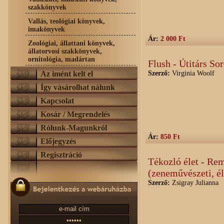
szakkönyvek
Vallás, teológiai könyvek,
imakönyvek
Ár:
2 000 Ft
Zoológiai, állattani könyvek,
állatorvosi szakkönyvek,
ornitológia, madártan
Flush - Útitárs So
Az imént kelt el
Szerző:
Virginia Woolf
Így vásárolhat nálunk
Kapcsolat
Kosár / Megrendelés
Rólunk-Magunkról
Ár:
850 Ft
Előjegyzés
Regisztráció
Tékozló élet - Re
(zeneművészeti, él
Szerző:
Zsigray Julianna