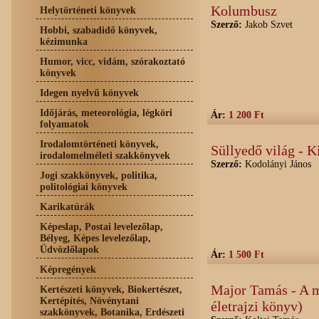
Kolumbusz
Helytörténeti könyvek
Szerző:
Jakob Szvet
Hobbi, szabadidő könyvek,
kézimunka
Humor, vicc, vidám, szórakoztató
könyvek
Idegen nyelvű könyvek
Időjárás, meteorológia, légköri
Ár:
1 200 Ft
folyamatok
Irodalomtörténeti könyvek,
Süllyedő világ - K
irodalomelméleti szakkönyvek
Szerző:
Kodolányi János
Jogi szakkönyvek, politika,
politológiai könyvek
Karikatúrák
Képeslap, Postai levelezőlap,
Bélyeg, Képes levelezőlap,
Üdvözlőlapok
Ár:
1 500 Ft
Képregények
Major Tamás - A m
Kertészeti könyvek, Biokertészet,
Kertépítés, Növénytani
életrajzi könyv)
szakkönyvek, Botanika, Erdészeti