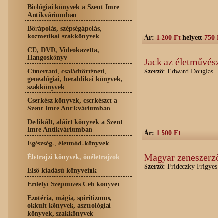
Biológiai könyvek a Szent Imre
Antikváriumban
Bőrápolás, szépségápolás,
kozmetikai szakkönyvek
Ár:
1 200 Ft
helyett
750 
CD, DVD, Videokazetta,
Hangoskönyv
Jack az életművész
Címertani, családtörténeti,
Szerző:
Edward Douglas
genealógiai, heraldikai könyvek,
szakkönyvek
Cserkész könyvek, cserkészet a
Szent Imre Antikváriumban
Dedikált, aláírt könyvek a Szent
Imre Antikváriumban
Ár:
1 500 Ft
Egészség-, életmód-könyvek
Magyar zeneszerz
Életrajzi könyvek, önéletrajzok
Szerző:
Frideczky Frigyes
Első kiadású könyveink
Erdélyi Szépmíves Céh könyvei
Ezotéria, mágia, spiritizmus,
okkult könyvek, asztrológiai
könyvek, szakkönyvek