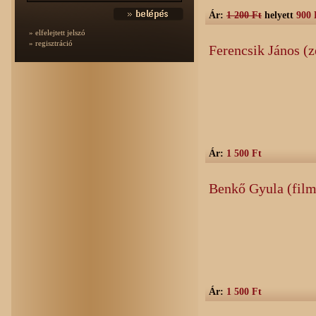
Ár:
1 200 Ft
helyett
900 
» elfelejtett jelszó
» regisztráció
Ferencsik János (
Ár:
1 500 Ft
Benkő Gyula (film
Ár:
1 500 Ft