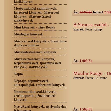
kézikönyvek
Mezőgazdasági szakkönyvek,
Ár:
3 500 Ft
helyett
2 90
kertészeti könyvek, állatorvosi
könyvek, állattenyésztési
szakkönyvek
A Strauss család 
Mini könyvek - Tiny Books
Szerző:
Peter Kemp
Mitológiai könyvek
Műszaki szakkönyvek a Szent Imre
Antikváriumban
Művelődéstörténeti könyvek
Művészettörténeti könyvek,
Ár:
1 900 Ft
Képzőművészeti, Iparművészeti
könyvek, szakkönyvek
Moulin Rouge - He
Napló
Szerző:
Pierre La Mure
Néprajz, népművészeti,
antropológiai, embertani könyvek
Numizmatikai szakkönyvek,
értékpapírok, pénztörténeti
könyvek
Nyelvészeti könyvek, nyelvművelés,
Ár:
1 500 Ft
írástörténet