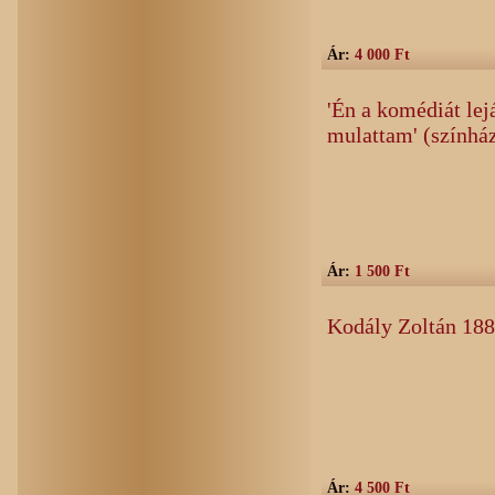
Ár:
4 000 Ft
'Én a komédiát le
mulattam' (színház
Ár:
1 500 Ft
Kodály Zoltán 18
Ár:
4 500 Ft