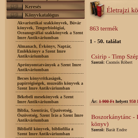
Keresés
Életrajzi k
Könyvkatalógus
Akvarisztikai szakkönyvek, Búvár
863 termék
könyvek, Tengerbiológiai,
Oceanográfiai szakkönyvek a Szent
Imre Antikváriumban
1 - 50. találat
Almanach, Évkönyv, Naptár,
Emlékkönyv a Szent Imre
Csirip - Timp Szép
Antikváriumban
Szerző:
Csomós Róbert
Aprónyomtatványok a Szent Imre
Antikváriumban
Becses könyvritkaságok,
papírrégiségek, muzeális könyvek a
Szent Imre Antikváriumban
Békebeli mesekönyvek a Szent
Ár:
1 900 Ft
helyett
950 
Imre Antikváriumban
Biblia, Szentírás, Újszövetség,
Ószövetség, Szent Írás a Szent Imre
Boszorkánytánc - P
Antikváriumban
könyv)
Bibliofil könyvek, bibliofília a
Szerző:
Barát Endre
Szent Imre Antikváriumban