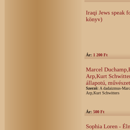
Iraqi Jews speak f
könyv)
Ár:
1 200 Ft
Marcel Duchamp,F
Arp,Kurt Schwitter
állapotú, művészet
Szerző:
A dadaizmus-Marce
Arp,Kurt Schwitters
Ár:
500 Ft
Sophia Loren - Élni