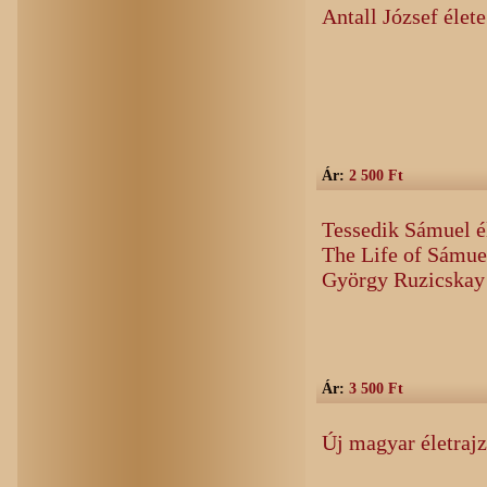
Antall József élete
Ár:
2 500 Ft
Tessedik Sámuel é
The Life of Sámue
György Ruzicskay 
Ár:
3 500 Ft
Új magyar életrajz