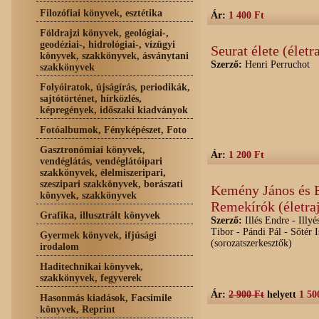
Filozófiai könyvek, esztétika
Ár:
1 400 Ft
Földrajzi könyvek, geológiai-,
geodéziai-, hidrológiai-, vízügyi
Seurat élete (élet
könyvek, szakkönyvek, ásványtani
Szerző:
Henri Perruchot
szakkönyvek
Folyóiratok, újságírás, periodikák,
sajtótörténet, hírközlés,
képregények, időszaki kiadványok
Fotóalbumok, Fényképészet, Foto
Gasztronómiai könyvek,
Ár:
1 200 Ft
vendéglátás, vendéglátóipari
szakkönyvek, élelmiszeripari,
szeszipari szakkönyvek, borászati
Kemény János és 
könyvek, szakkönyvek
Remekírók (életra
Grafika, illusztrált könyvek
Szerző:
Illés Endre - Illyé
Tibor - Pándi Pál - Sőtér I
Gyermek könyvek, ifjúsági
(sorozatszerkesztők)
irodalom
Haditechnikai könyvek,
szakkönyvek, fegyverek
Ár:
2 900 Ft
helyett
1 50
Hasonmás kiadások, Facsimile
könyvek, Reprint