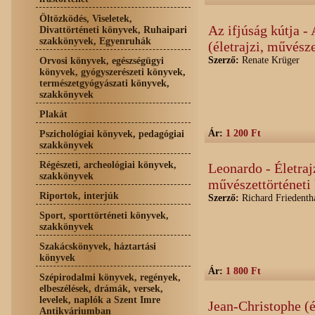
Öltözködés, Viseletek,
Az ifjúság kútja 
Divattörténeti könyvek, Ruhaipari
szakkönyvek, Egyenruhák
(életrajzi, művész
Szerző:
Renate Krüger
Orvosi könyvek, egészségügyi
könyvek, gyógyszerészeti könyvek,
természetgyógyászati könyvek,
szakkönyvek
Plakát
Ár:
1 200 Ft
Pszichológiai könyvek, pedagógiai
szakkönyvek
Régészeti, archeológiai könyvek,
Leonardo - Életraj
szakkönyvek
művészettörténeti
Riportok, interjúk
Szerző:
Richard Friedenth
Sport, sporttörténeti könyvek,
szakkönyvek
Szakácskönyvek, háztartási
könyvek
Ár:
1 800 Ft
Szépirodalmi könyvek, regények,
elbeszélések, drámák, versek,
levelek, naplók a Szent Imre
Jean-Christophe (é
Antikváriumban