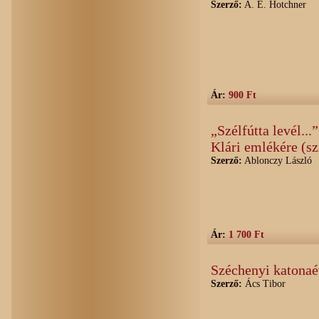
Szerző:
A. E. Hotchner
Ár:
900 Ft
„Szélfútta levél..
Klári emlékére (sz
Szerző:
Ablonczy László
Ár:
1 700 Ft
Széchenyi katonaé
Szerző:
Ács Tibor