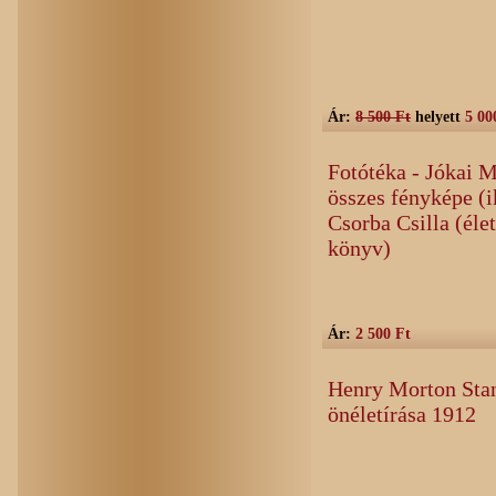
Ár:
8 500 Ft
helyett
5 00
Fotótéka - Jókai M
összes fényképe (i
Csorba Csilla (éle
könyv)
Ár:
2 500 Ft
Henry Morton Stanl
önéletírása 1912