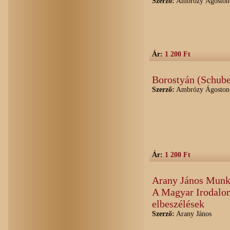
Szerző:
Ambrózy Ágoston
Ár:
1 200 Ft
Borostyán (Schube
Szerző:
Ambrózy Ágoston
Ár:
1 200 Ft
Arany János Munká
A Magyar Irodalom
elbeszélések
Szerző:
Arany János