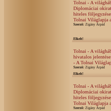
Tolnai - A világháb
Diplomáciai okirat
hiteles följegyzés
Tolnai Világlapja 
Szerző:
Zigány Árpád
Elkelt!
Tolnai - A világhá
hivatalos jelentés
- A Tolnai Világla
Szerző:
Zigány Árpád
Elkelt!
Tolnai - A világháb
Diplomáciai okirat
hiteles följegyzés
Tolnai Világlapja 
Szerző:
Zigány Árpád