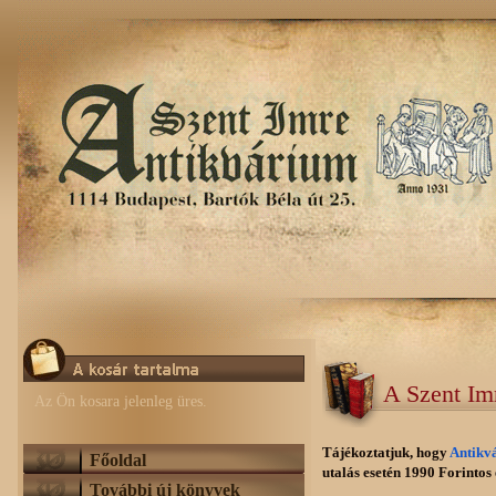
A Szent Im
Az Ön kosara jelenleg üres.
Tájékoztatjuk, hogy
Antikv
Főoldal
utalás esetén 1990 Forintos e
További új könyvek