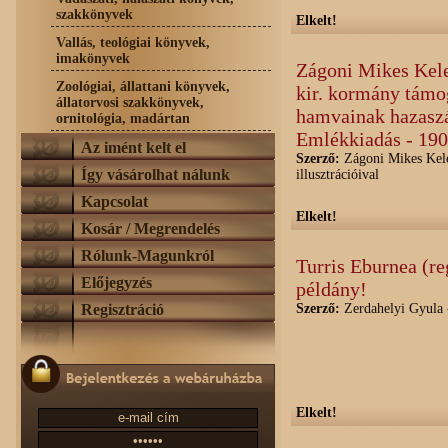
szakkönyvek
Elkelt!
Vallás, teológiai könyvek,
imakönyvek
Zágoni Mikes Kele
Zoológiai, állattani könyvek,
kir. kormány támog
állatorvosi szakkönyvek,
hamvainak hazaszá
ornitológia, madártan
Emlékkiadás - 19
Az imént kelt el
Szerző:
Zágoni Mikes Kele
Így vásárolhat nálunk
illusztrációival
Kapcsolat
Elkelt!
Kosár / Megrendelés
Rólunk-Magunkról
Turris Eburnea (re
Előjegyzés
példány!
Regisztráció
Szerző:
Zerdahelyi Gyula 
Elkelt!