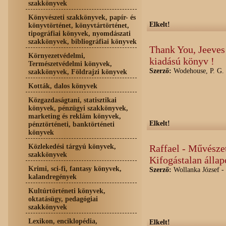
szakkönyvek
Könyvészeti szakkönyvek, papír- és
Elkelt!
könyvtörténet, könyvtártörténet,
tipográfiai könyvek, nyomdászati
szakkönyvek, bibliográfiai könyvek
Thank You, Jeeves
Környezetvédelmi,
kiadású könyv !
Természetvédelmi könyvek,
Szerző:
Wodehouse, P. G.
szakkönyvek, Földrajzi könyvek
Kották, dalos könyvek
Közgazdaságtani, statisztikai
könyvek, pénzügyi szakkönyvek,
marketing és reklám könyvek,
Elkelt!
pénztörténeti, banktörténeti
könyvek
Közlekedési tárgyú könyvek,
Raffael - Művészet
szakkönyvek
Kifogástalan állap
Krimi, sci-fi, fantasy könyvek,
Szerző:
Wollanka József -
kalandregények
Kultúrtörténeti könyvek,
oktatásügy, pedagógiai
szakkönyvek
Lexikon, enciklopédia,
Elkelt!