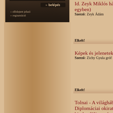
Id. Zeyk Miklós há
egyben)
» elfelejtett jelszó
Szerző:
Zeyk Ádám
» regisztráció
Elkelt!
Képek és jelenetek
Szerző:
Zichy Gyula gróf -
Elkelt!
Tolnai - A világháb
Diplomáciai okirat