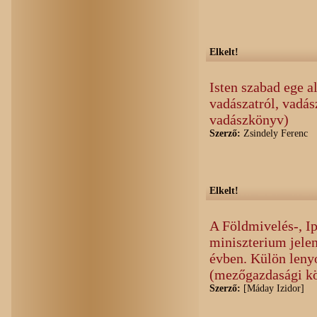
Elkelt!
Isten szabad ege al
vadászatról, vadás
vadászkönyv)
Szerző:
Zsindely Ferenc
Elkelt!
A Földmivelés-, Ip
miniszterium jelen
évben. Külön leny
(mezőgazdasági k
Szerző:
[Máday Izidor]