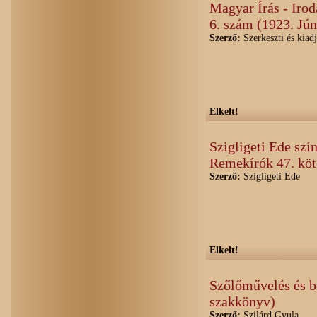
Magyar Írás - Irod
6. szám (1923. Jún
Szerző:
Szerkeszti és kiad
Elkelt!
Szigligeti Ede szí
Remekírók 47. köt
Szerző:
Szigligeti Ede
Elkelt!
Szőlőművelés és b
szakkönyv)
Szerző:
Szilárd Gyula