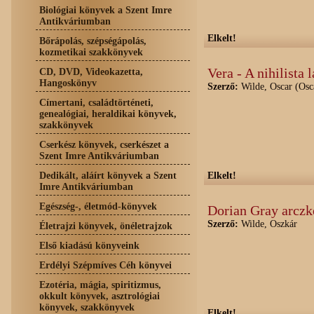
Biológiai könyvek a Szent Imre
Antikváriumban
Elkelt!
Bőrápolás, szépségápolás,
kozmetikai szakkönyvek
Vera - A nihilista 
CD, DVD, Videokazetta,
Hangoskönyv
Szerző:
Wilde, Oscar (Osc
Címertani, családtörténeti,
genealógiai, heraldikai könyvek,
szakkönyvek
Cserkész könyvek, cserkészet a
Szent Imre Antikváriumban
Dedikált, aláírt könyvek a Szent
Elkelt!
Imre Antikváriumban
Egészség-, életmód-könyvek
Dorian Gray arczk
Szerző:
Wilde, Oszkár
Életrajzi könyvek, önéletrajzok
Első kiadású könyveink
Erdélyi Szépmíves Céh könyvei
Ezotéria, mágia, spiritizmus,
okkult könyvek, asztrológiai
könyvek, szakkönyvek
Elkelt!