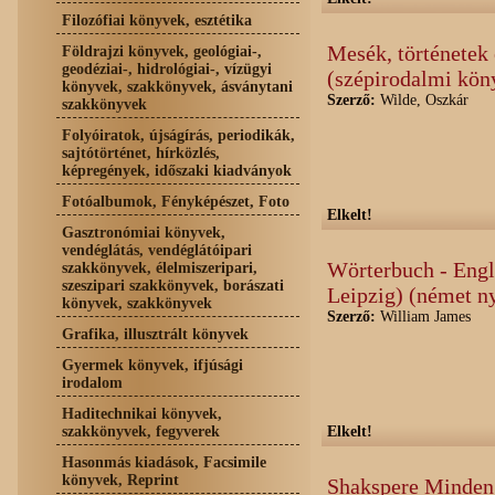
Filozófiai könyvek, esztétika
Mesék, történetek
Földrajzi könyvek, geológiai-,
geodéziai-, hidrológiai-, vízügyi
(szépirodalmi kön
könyvek, szakkönyvek, ásványtani
Szerző:
Wilde, Oszkár
szakkönyvek
Folyóiratok, újságírás, periodikák,
sajtótörténet, hírközlés,
képregények, időszaki kiadványok
Fotóalbumok, Fényképészet, Foto
Elkelt!
Gasztronómiai könyvek,
vendéglátás, vendéglátóipari
Wörterbuch - Engl
szakkönyvek, élelmiszeripari,
szeszipari szakkönyvek, borászati
Leipzig) (német ny
könyvek, szakkönyvek
Szerző:
William James
Grafika, illusztrált könyvek
Gyermek könyvek, ifjúsági
irodalom
Haditechnikai könyvek,
szakkönyvek, fegyverek
Elkelt!
Hasonmás kiadások, Facsimile
könyvek, Reprint
Shakspere Minden