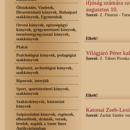
ifjúság számára sz
Öltözködés, Viseletek,
augusztus 10.
Divattörténeti könyvek, Ruhaipari
Szerző:
Z. Fleuriot - Tuts
szakkönyvek, Egyenruhák
Orvosi könyvek, egészségügyi
könyvek, gyógyszerészeti könyvek,
természetgyógyászati könyvek,
Elkelt!
szakkönyvek
Plakát
Világjáró Péter ka
Pszichológiai könyvek, pedagógiai
Szerző:
Z. Tábori Piroska
szakkönyvek
Régészeti, archeológiai könyvek,
szakkönyvek
Riportok, interjúk
Sport, sporttörténeti könyvek,
szakkönyvek
Elkelt!
Szakácskönyvek, háztartási
könyvek
Katonai Zseb-Lex
Szépirodalmi könyvek, regények,
Szerző:
Zachár Sándor vez
elbeszélések, drámák, versek,
levelek, naplók a Szent Imre
Antikváriumban