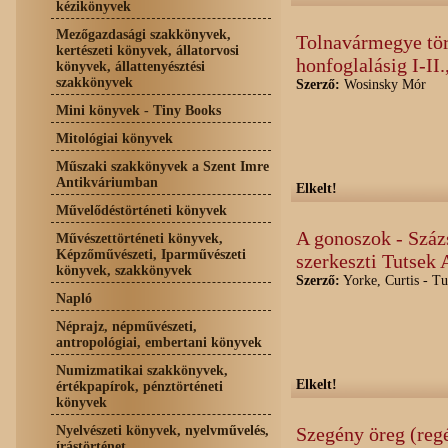
kézikönyvek
Mezőgazdasági szakkönyvek,
Tolnavármegye tör
kertészeti könyvek, állatorvosi
honfoglalásig I-II.
könyvek, állattenyésztési
szakkönyvek
Szerző:
Wosinsky Mór
Mini könyvek - Tiny Books
Mitológiai könyvek
Műszaki szakkönyvek a Szent Imre
Antikváriumban
Elkelt!
Művelődéstörténeti könyvek
A gonoszok - Száz
Művészettörténeti könyvek,
Képzőművészeti, Iparművészeti
szerkeszti Tutsek
könyvek, szakkönyvek
Szerző:
Yorke, Curtis - Tu
Napló
Néprajz, népművészeti,
antropológiai, embertani könyvek
Numizmatikai szakkönyvek,
Elkelt!
értékpapírok, pénztörténeti
könyvek
Nyelvészeti könyvek, nyelvművelés,
Szegény öreg (reg
írástörténet