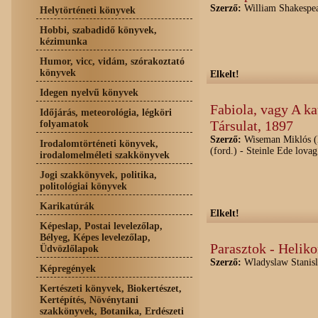
Szerző:
William Shakespe
Helytörténeti könyvek
Hobbi, szabadidő könyvek,
kézimunka
Humor, vicc, vidám, szórakoztató
könyvek
Elkelt!
Idegen nyelvű könyvek
Fabiola, vagy A k
Időjárás, meteorológia, légköri
Társulat, 1897
folyamatok
Szerző:
Wiseman Miklós (B
Irodalomtörténeti könyvek,
(ford.) - Steinle Ede lovag
irodalomelméleti szakkönyvek
Jogi szakkönyvek, politika,
politológiai könyvek
Karikatúrák
Elkelt!
Képeslap, Postai levelezőlap,
Bélyeg, Képes levelezőlap,
Parasztok - Helik
Üdvözlőlapok
Szerző:
Wladyslaw Stanis
Képregények
Kertészeti könyvek, Biokertészet,
Kertépítés, Növénytani
szakkönyvek, Botanika, Erdészeti