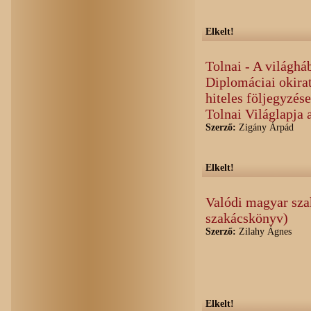
Elkelt!
Tolnai - A világháb
Diplomáciai okirat
hiteles följegyzés
Tolnai Világlapja 
Szerző:
Zigány Árpád
Elkelt!
Valódi magyar sz
szakácskönyv)
Szerző:
Zilahy Ágnes
Elkelt!