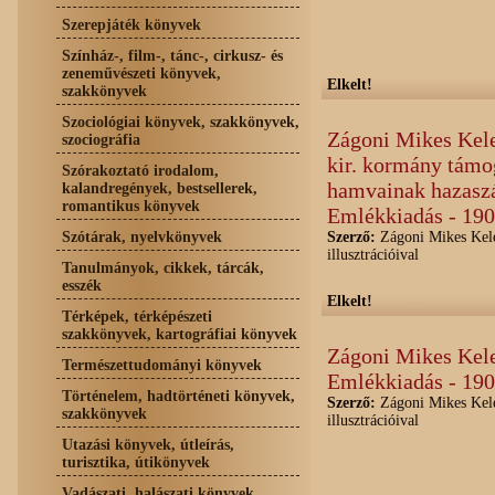
Szerepjáték könyvek
Színház-, film-, tánc-, cirkusz- és
zeneművészeti könyvek,
Elkelt!
szakkönyvek
Szociológiai könyvek, szakkönyvek,
Zágoni Mikes Kele
szociográfia
kir. kormány támog
Szórakoztató irodalom,
hamvainak hazaszá
kalandregények, bestsellerek,
romantikus könyvek
Emlékkiadás - 19
Szótárak, nyelvkönyvek
Szerző:
Zágoni Mikes Kele
illusztrációival
Tanulmányok, cikkek, tárcák,
esszék
Elkelt!
Térképek, térképészeti
szakkönyvek, kartográfiai könyvek
Zágoni Mikes Kele
Természettudományi könyvek
Emlékkiadás - 19
Történelem, hadtörténeti könyvek,
Szerző:
Zágoni Mikes Kele
szakkönyvek
illusztrációival
Utazási könyvek, útleírás,
turisztika, útikönyvek
Vadászati, halászati könyvek,