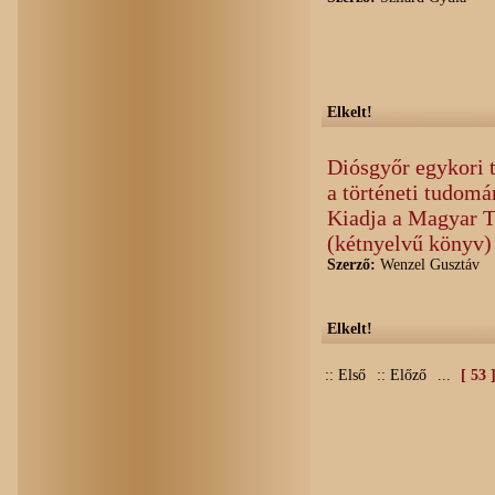
Elkelt!
Diósgyőr egykori t
a történeti tudomá
Kiadja a Magyar 
(kétnyelvű könyv)
Szerző:
Wenzel Gusztáv
Elkelt!
:: Első
:: Előző
...
[ 53 