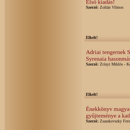
Első kiadás!
Szerző:
Zoltán Vilmos
Elkelt!
Adriai tengernek S
Syrenaia hasonmá
Szerző:
Zrínyi Miklós - K
Elkelt!
Énekkönyv magyar 
gyűjteménye a kath
Szerző:
Zsasskovszky Fere