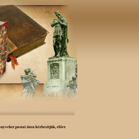
önyveket postai úton kézbesítjük,
előre