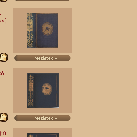
k -
yv)
zó
jjú