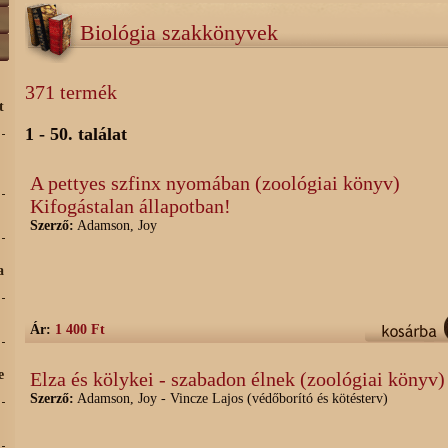
Biológia szakkönyvek
371 termék
t
1 - 50. találat
A pettyes szfinx nyomában (zoológiai könyv)
Kifogástalan állapotban!
Szerző:
Adamson, Joy
a
Ár:
1 400 Ft
e
Elza és kölykei - szabadon élnek (zoológiai könyv)
Szerző:
Adamson, Joy - Vincze Lajos (védőborító és kötésterv)