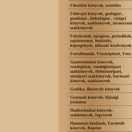
Filozófiai könyvek, esztétika
Földrajzi könyvek, geológiai-,
geodéziai-, hidrológiai-, vízügyi
könyvek, szakkönyvek, ásványtani
szakkönyvek
Folyóiratok, újságírás, periodikák
sajtótörténet, hírközlés,
képregények, időszaki kiadványok
Fotóalbumok, Fényképészet, Foto
Gasztronómiai könyvek,
vendéglátás, vendéglátóipari
szakkönyvek, élelmiszeripari,
szeszipari szakkönyvek, borászati
könyvek, szakkönyvek
Grafika, illusztrált könyvek
Gyermek könyvek, ifjúsági
irodalom
Haditechnikai könyvek,
szakkönyvek, fegyverek
Hasonmás kiadások, Facsimile
könyvek, Reprint