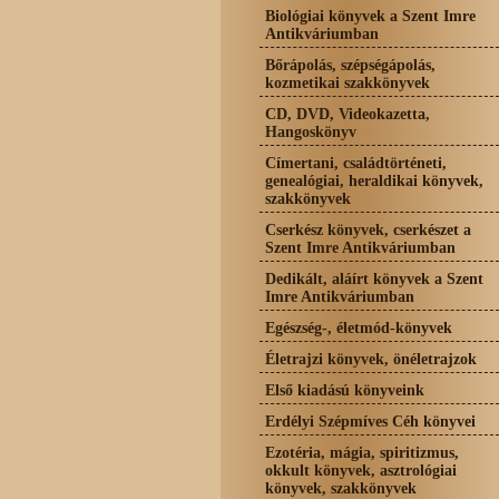
Biológiai könyvek a Szent Imre
Antikváriumban
Bőrápolás, szépségápolás,
kozmetikai szakkönyvek
CD, DVD, Videokazetta,
Hangoskönyv
Címertani, családtörténeti,
genealógiai, heraldikai könyvek,
szakkönyvek
Cserkész könyvek, cserkészet a
Szent Imre Antikváriumban
Dedikált, aláírt könyvek a Szent
Imre Antikváriumban
Egészség-, életmód-könyvek
Életrajzi könyvek, önéletrajzok
Első kiadású könyveink
Erdélyi Szépmíves Céh könyvei
Ezotéria, mágia, spiritizmus,
okkult könyvek, asztrológiai
könyvek, szakkönyvek