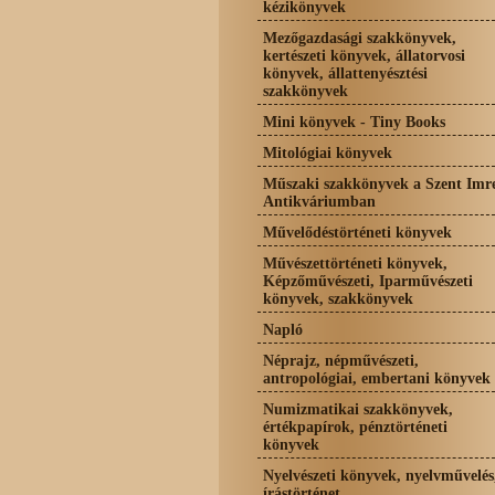
kézikönyvek
Mezőgazdasági szakkönyvek,
kertészeti könyvek, állatorvosi
könyvek, állattenyésztési
szakkönyvek
Mini könyvek - Tiny Books
Mitológiai könyvek
Műszaki szakkönyvek a Szent Imr
Antikváriumban
Művelődéstörténeti könyvek
Művészettörténeti könyvek,
Képzőművészeti, Iparművészeti
könyvek, szakkönyvek
Napló
Néprajz, népművészeti,
antropológiai, embertani könyvek
Numizmatikai szakkönyvek,
értékpapírok, pénztörténeti
könyvek
Nyelvészeti könyvek, nyelvművelés
írástörténet