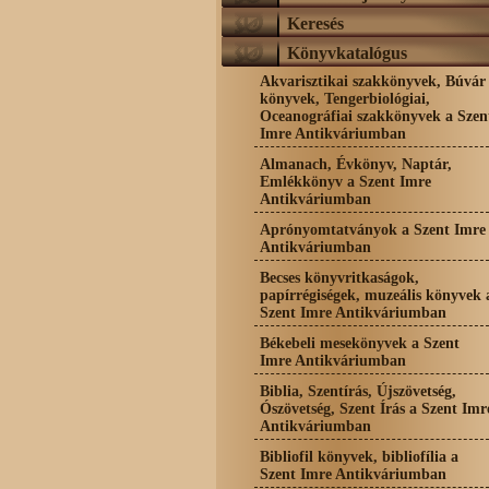
Keresés
Könyvkatalógus
Akvarisztikai szakkönyvek, Búvár
könyvek, Tengerbiológiai,
Oceanográfiai szakkönyvek a Szen
Imre Antikváriumban
Almanach, Évkönyv, Naptár,
Emlékkönyv a Szent Imre
Antikváriumban
Aprónyomtatványok a Szent Imre
Antikváriumban
Becses könyvritkaságok,
papírrégiségek, muzeális könyvek 
Szent Imre Antikváriumban
Békebeli mesekönyvek a Szent
Imre Antikváriumban
Biblia, Szentírás, Újszövetség,
Ószövetség, Szent Írás a Szent Imr
Antikváriumban
Bibliofil könyvek, bibliofília a
Szent Imre Antikváriumban