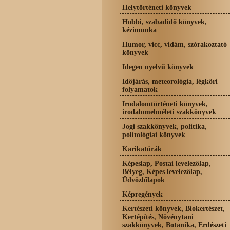
Helytörténeti könyvek
Hobbi, szabadidő könyvek,
kézimunka
Humor, vicc, vidám, szórakoztató
könyvek
Idegen nyelvű könyvek
Időjárás, meteorológia, légköri
folyamatok
Irodalomtörténeti könyvek,
irodalomelméleti szakkönyvek
Jogi szakkönyvek, politika,
politológiai könyvek
Karikatúrák
Képeslap, Postai levelezőlap,
Bélyeg, Képes levelezőlap,
Üdvözlőlapok
Képregények
Kertészeti könyvek, Biokertészet,
Kertépítés, Növénytani
szakkönyvek, Botanika, Erdészeti