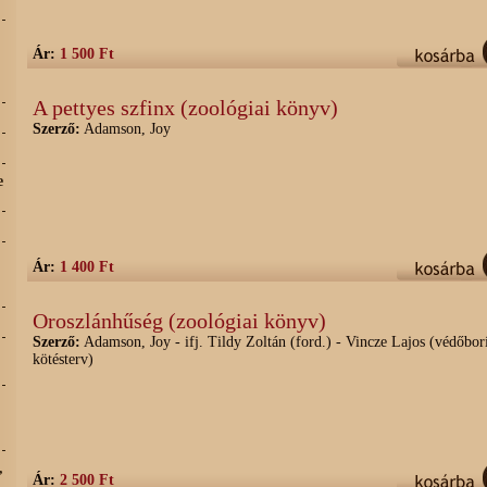
Ár:
1 500 Ft
A pettyes szfinx (zoológiai könyv)
Szerző:
Adamson, Joy
e
Ár:
1 400 Ft
Oroszlánhűség (zoológiai könyv)
Szerző:
Adamson, Joy - ifj. Tildy Zoltán (ford.) - Vincze Lajos (védőborí
kötésterv)
,
Ár:
2 500 Ft