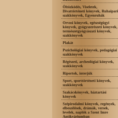
Öltözködés, Viseletek,
Divattörténeti könyvek, Ruhaipari
szakkönyvek, Egyenruhák
Orvosi könyvek, egészségügyi
könyvek, gyógyszerészeti könyvek,
természetgyógyászati könyvek,
szakkönyvek
Plakát
Pszichológiai könyvek, pedagógiai
szakkönyvek
Régészeti, archeológiai könyvek,
szakkönyvek
Riportok, interjúk
Sport, sporttörténeti könyvek,
szakkönyvek
Szakácskönyvek, háztartási
könyvek
Szépirodalmi könyvek, regények,
elbeszélések, drámák, versek,
levelek, naplók a Szent Imre
Antikváriumban