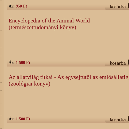
Ár:
950 Ft
Encyclopedia of the Animal World
(természettudományi könyv)
,
Ár:
1 500 Ft
Az állatvilág titkai - Az egysejtűtől az emlősállatig
(zoológiai könyv)
Ár:
1 500 Ft