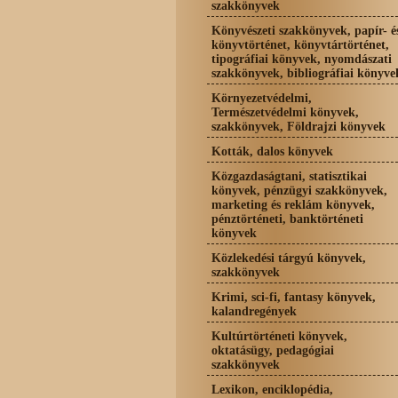
szakkönyvek
Könyvészeti szakkönyvek, papír- é
könyvtörténet, könyvtártörténet,
tipográfiai könyvek, nyomdászati
szakkönyvek, bibliográfiai könyve
Környezetvédelmi,
Természetvédelmi könyvek,
szakkönyvek, Földrajzi könyvek
Kották, dalos könyvek
Közgazdaságtani, statisztikai
könyvek, pénzügyi szakkönyvek,
marketing és reklám könyvek,
pénztörténeti, banktörténeti
könyvek
Közlekedési tárgyú könyvek,
szakkönyvek
Krimi, sci-fi, fantasy könyvek,
kalandregények
Kultúrtörténeti könyvek,
oktatásügy, pedagógiai
szakkönyvek
Lexikon, enciklopédia,