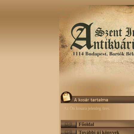
Az Ön kosara jelenleg üres.
Főoldal
További új könyvek