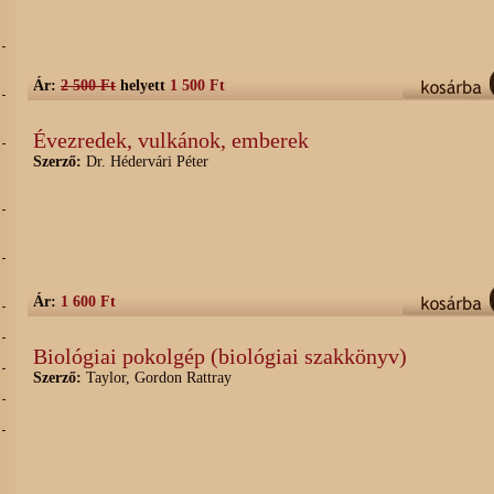
Ár:
2 500 Ft
helyett
1 500 Ft
Évezredek, vulkánok, emberek
Szerző:
Dr. Hédervári Péter
Ár:
1 600 Ft
Biológiai pokolgép (biológiai szakkönyv)
Szerző:
Taylor, Gordon Rattray