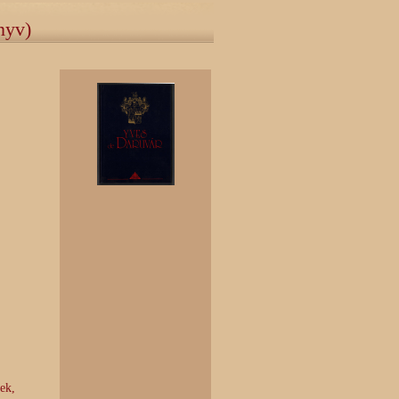
nyv)
vek,