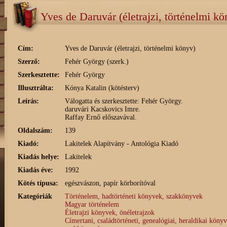
Yves de Daruvár (életrajzi, történelmi kö
Cím:
Yves de Daruvár (életrajzi, történelmi könyv)
Szerző:
Fehér György (szerk.)
Szerkesztette:
Fehér György
Illusztrálta:
Kónya Katalin (kötésterv)
Leírás:
Válogatta és szerkesztette: Fehér György.
daruvári Kacskovics Imre.
Raffay Ernő előszavával.
Oldalszám:
139
Kiadó:
Lakitelek Alapítvány - Antológia Kiadó
Kiadás helye:
Lakitelek
Kiadás éve:
1992
Kötés típusa:
egészvászon, papír körborítóval
Kategóriák
Történelem, hadtörténeti könyvek, szakkönyvek
Magyar történelem
Életrajzi könyvek, önéletrajzok
Címertani, családtörténeti, genealógiai, heraldikai köny