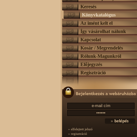
Keresés
Könyvkatalógus
Az imént kelt el
Így vásárolhat nálunk
Kapcsolat
Kosár / Megrendelés
Rólunk-Magunkról
Előjegyzés
Regisztráció
» elfelejtett jelszó
» regisztráció