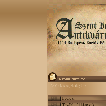
Az Ön kosara jelenleg üres.
Főoldal
További új könyvek