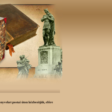
önyveket postai úton kézbesítjük,
előre