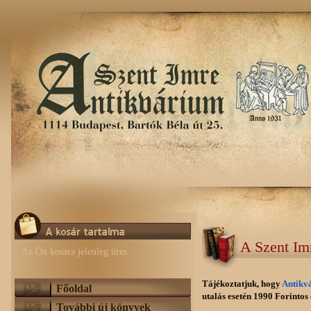
A Szent Im
Az Ön kosara jelenleg üres.
Tájékoztatjuk, hogy
Antikv
Főoldal
utalás esetén 1990 Forintos e
További új könyvek