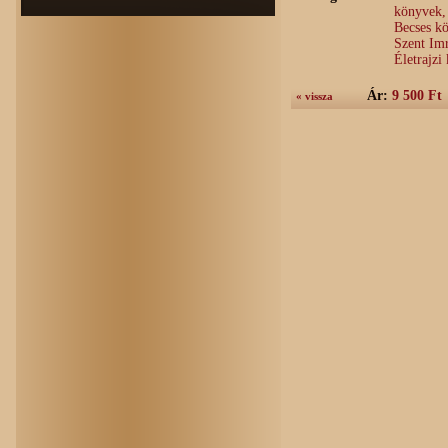
könyvek,
Becses kö
Szent Im
Életrajzi
Ár:
9 500 Ft
« vissza