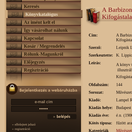
Keresés
A Barbizon
Könyvkatalógus
Kifogástala
Az imént kelt el
Így vásárolhat nálunk
Cím:
A Barbiz
Kapcsolat
Kifogásta
Kosár / Megrendelés
Szerző:
Leipnik 
Rólunk-Magunkról
Szerkesztette:
K. Lippi
Előjegyzés
Leírás:
A könyv t
Regisztráció
illusztrál
Kifogásta
Oldalszám:
144
Sorozat:
Művészet
Kiadó:
Lampel R.
Kiadás helye:
Budapest
Kiadás éve:
é.n. (190
Kötés típusa:
fűzött a
» elfelejtett jelszó
» regisztráció
Kategóriák
Művészet