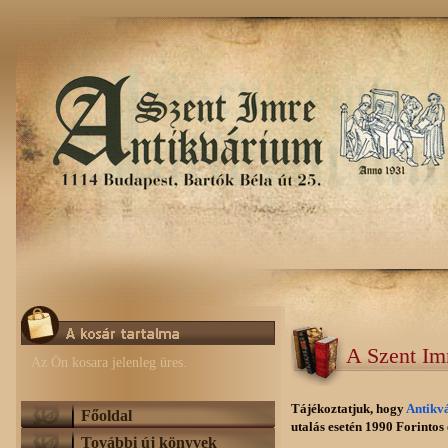
A Szent Im
Az Ön kosara jelenleg üres.
Tájékoztatjuk, hogy
Antikv
Főoldal
utalás esetén 1990 Forintos e
További új könyvek