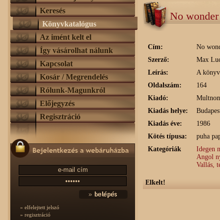
Keresés
No wonder t
Könyvkatalógus
Az imént kelt el
Cím:
No wonde
Így vásárolhat nálunk
Szerző:
Max Lu
Kapcsolat
Leírás:
A könyvb
Kosár / Megrendelés
Oldalszám:
164
Rólunk-Magunkról
Kiadó:
Multno
Előjegyzés
Kiadás helye:
Budapes
Regisztráció
Kiadás éve:
1986
Kötés típusa:
puha pap
Kategóriák
Idegen 
Angol n
Vallás, 
Elkelt!
» elfelejtett jelszó
» regisztráció