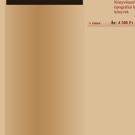
Könyvészeti
tipográfiai
könyvek
Ár:
4 500 Ft
« vissza