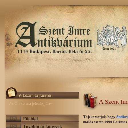
A Szent Im
Az Ön kosara jelenleg üres.
Tájékoztatjuk, hogy
Antikv
Főoldal
utalás esetén 1990 Forintos e
További új könyvek