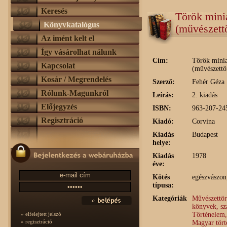
Keresés
Török mini
Könyvkatalógus
(művészett
Az imént kelt el
Így vásárolhat nálunk
Cím:
Török minia
Kapcsolat
(művészettö
Kosár / Megrendelés
Szerző:
Fehér Géza
Rólunk-Magunkról
Leírás:
2. kiadás
Előjegyzés
ISBN:
963-207-24
Regisztráció
Kiadó:
Corvina
Kiadás
Budapest
helye:
Kiadás
1978
éve:
Kötés
egészvászon
típusa:
Kategóriák
Művészettör
könyvek, s
Történelem,
» elfelejtett jelszó
» regisztráció
Magyar tör