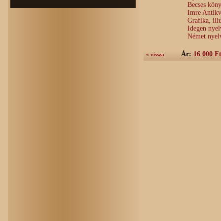
Becses köny
Imre Antik
Grafika, ill
Idegen nye
Német nyel
Ár:
16 000 F
« vissza