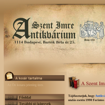
A Szent Im
Az Ön kosara jelenleg üres.
Tájékoztatjuk, hogy
Antikv
Főoldal
utalás esetén 1990 Forintos e
További új könyvek