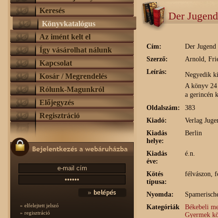
Keresés
Der Jugend
Könyvkatalógus
Az imént kelt el
Cím:
Der Jugend
Így vásárolhat nálunk
Szerző:
Arnold, Fri
Kapcsolat
Leírás:
Negyedik ki
Kosár / Megrendelés
A könyv 24 s
Rólunk-Magunkról
a gerincén k
Előjegyzés
Oldalszám:
383
Regisztráció
Kiadó:
Verlag Juge
Kiadás
Berlin
helye:
Kiadás
é.n.
éve:
Kötés
félvászon, f
típusa:
Nyomda:
Spamerische
» elfelejtett jelszó
Kategóriák
Békebeli m
» regisztráció
Gyermek kön