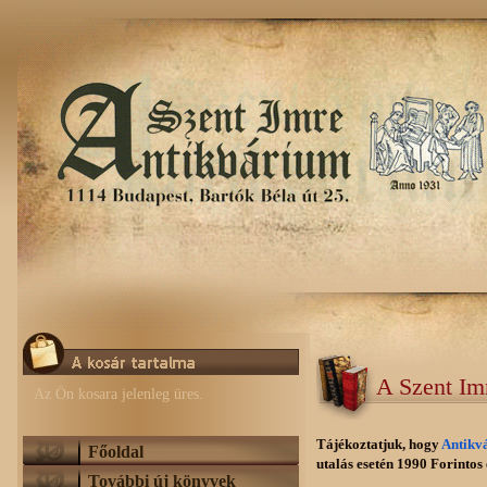
A Szent Im
Az Ön kosara jelenleg üres.
Tájékoztatjuk, hogy
Antikv
Főoldal
utalás esetén 1990 Forintos e
További új könyvek