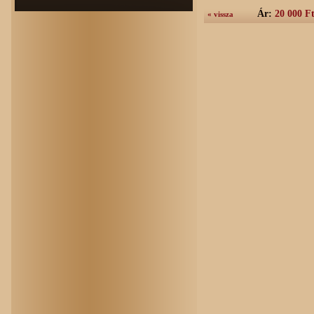
Ár:
20 000 F
« vissza