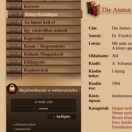
Keresés
Die Anmut 
Könyvkatalógus
Az imént kelt el
Cím:
Die Anmut d
Így vásárolhat nálunk
Szerző:
Dr. Friedri
Kapcsolat
Leírás:
Mit nahe an
Kosár / Megrendelés
A könyv ger
Rólunk-Magunkról
Oldalszám:
304
Előjegyzés
Kiadó:
A. Schuman
Regisztráció
Kiadás
Leipzig
helye:
Kiadás
1904
éve:
Kötés
dombornyom
típusa:
Kategóriák
Idegen nye
Német nyel
Becses köny
Imre Antik
» elfelejtett jelszó
Fotóalbumo
» regisztráció