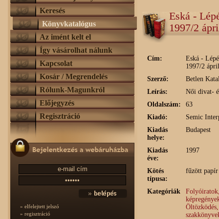
Keresés
Eská - Lépé
Könyvkatalógus
1997/2 ápri
Az imént kelt el
Így vásárolhat nálunk
Cím:
Eská - Lépés
Kapcsolat
1997/2 ápri
Kosár / Megrendelés
Szerző:
Betlen Katal
Rólunk-Magunkról
Leírás:
Női divat- 
Előjegyzés
Oldalszám:
63
Regisztráció
Kiadó:
Semic Inter
Kiadás
Budapest
helye:
Kiadás
1997
éve:
Kötés
fűzött papír
típusa:
Kategóriák
Folyóiratok,
képregények
Öltözködés,
» elfelejtett jelszó
» regisztráció
szakkönyve