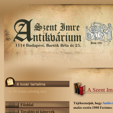
A Szent Im
Az Ön kosara jelenleg üres.
Tájékoztatjuk, hogy
Antikv
Főoldal
utalás esetén 1990 Forintos e
További új könyvek