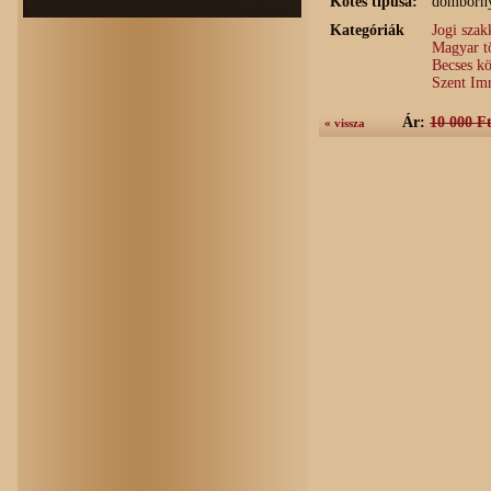
Kötés típusa:
domborny
Kategóriák
Jogi szak
Magyar t
Becses kö
Szent Im
Ár:
10 000 F
« vissza