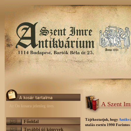
A Szent Im
Az Ön kosara jelenleg üres.
Tájékoztatjuk, hogy
Antikv
Főoldal
utalás esetén 1990 Forintos e
További új könyvek