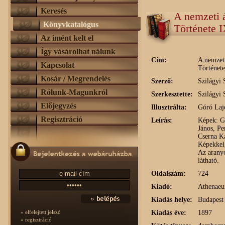
Keresés
A nemzeti 
Könyvkatalógus
Története 
Az imént kelt el
Így vásárolhat nálunk
Cím:
A nemzet
Kapcsolat
Története
Kosár / Megrendelés
Szerző:
Szilágyi 
Rólunk-Magunkról
Szerkesztette:
Szilágyi 
Előjegyzés
Illusztrálta:
Góró Laj
Regisztráció
Leírás:
Képek: G
János, Pe
Cserna Ká
Képekkel,
Az aranyo
látható.
Oldalszám:
724
Kiadó:
Athenaeu
Kiadás helye:
Budapest
Kiadás éve:
1897
» elfelejtett jelszó
» regisztráció