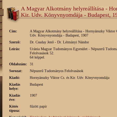
A Magyar Alkotmány helyreállítása - Ho
Kir. Udv. Könyvnyomdája - Budapest, 1
Cím:
A Magyar Alkotmány helyreállítása - Hornyánszky Viktor C
Udv. Könyvnyomdája - Budapest, 1907
Szerző:
Dr. Csuday Jenő - Dr. Létmányi Nándor
Leírás:
Uránia Magyar Tudományos Egyesület - Népszerű Tudom
Felolvasások 52.
64 képpel.
Oldalszám:
31
Sorozat:
Népszerű Tudományos Felolvasások
Kiadó:
Hornyánszky Viktor Cs. és Kir. Udv. Könyvnyomdája
Kiadás
Budapest
helye:
Kiadás
1907
éve:
Kötés
fűzött papír
típusa: