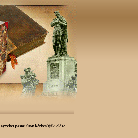
önyveket postai úton kézbesítjük,
előre