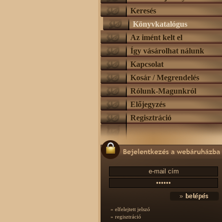
Keresés
Könyvkatalógus
Az imént kelt el
Így vásárolhat nálunk
Kapcsolat
Kosár / Megrendelés
Rólunk-Magunkról
Előjegyzés
Regisztráció
» elfelejtett jelszó
» regisztráció