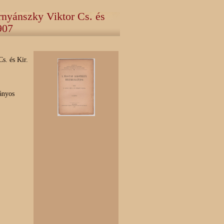
rnyánszky Viktor Cs. és
907
s. és Kir.
ányos