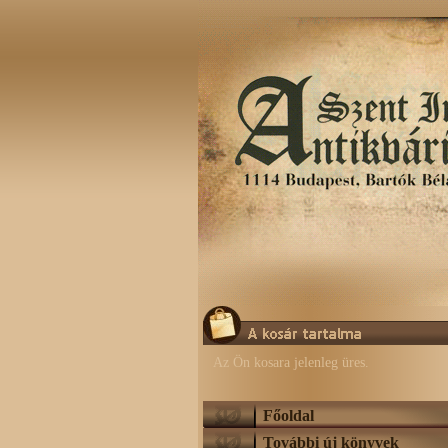
Az Ön kosara jelenleg üres.
Főoldal
További új könyvek