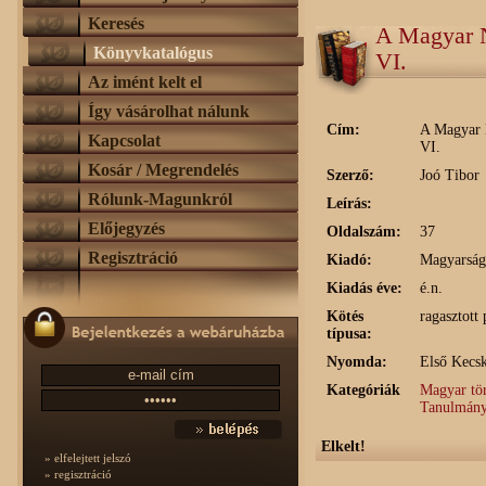
Keresés
A Magyar 
Könyvkatalógus
VI.
Az imént kelt el
Így vásárolhat nálunk
Cím:
A Magyar 
Kapcsolat
VI.
Kosár / Megrendelés
Szerző:
Joó Tibor
Rólunk-Magunkról
Leírás:
Előjegyzés
Oldalszám:
37
Regisztráció
Kiadó:
Magyarság
Kiadás éve:
é.n.
Kötés
ragasztott 
típusa:
Nyomda:
Első Kecs
Kategóriák
Magyar tö
Tanulmányo
Elkelt!
» elfelejtett jelszó
» regisztráció