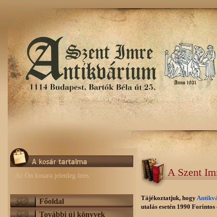
A Szent Im
Az Ön kosara jelenleg üres.
Tájékoztatjuk, hogy
Antikv
Főoldal
utalás esetén 1990 Forintos e
További új könyvek