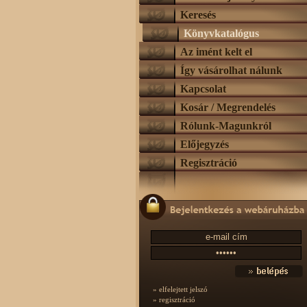
Keresés
Könyvkatalógus
Az imént kelt el
Így vásárolhat nálunk
Kapcsolat
Kosár / Megrendelés
Rólunk-Magunkról
Előjegyzés
Regisztráció
» elfelejtett jelszó
» regisztráció