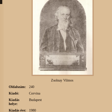
Zsolnay Vilmos
Oldalszám:
240
Kiadó:
Corvina
Kiadás
Budapest
helye:
Kiadás éve:
1980