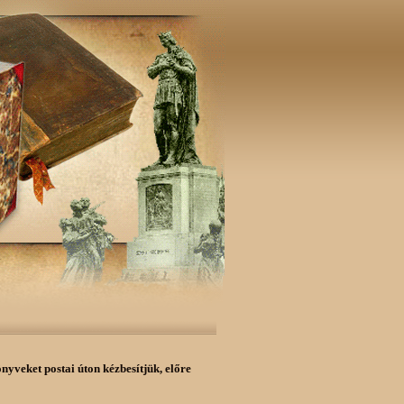
önyveket postai úton kézbesítjük,
előre