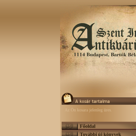
Az Ön kosara jelenleg üres.
Főoldal
További új könyvek