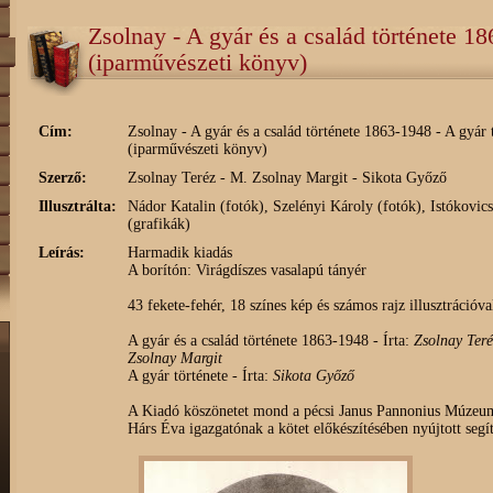
Zsolnay - A gyár és a család története 18
(iparművészeti könyv)
Cím:
Zsolnay - A gyár és a család története 1863-1948 - A gyár 
(iparművészeti könyv)
Szerző:
Zsolnay Teréz - M. Zsolnay Margit - Sikota Győző
Illusztrálta:
Nádor Katalin (fotók), Szelényi Károly (fotók), Istókovic
(grafikák)
Leírás:
Harmadik kiadás
A borítón: Virágdíszes vasalapú tányér
43 fekete-fehér, 18 színes kép és számos rajz illusztrációva
A gyár és a család története 1863-1948 - Írta:
Zsolnay Teré
Zsolnay Margit
A gyár története - Írta:
Sikota Győző
A Kiadó köszönetet mond a pécsi Janus Pannonius Múzeu
Hárs Éva igazgatónak a kötet előkészítésében nyújtott segít