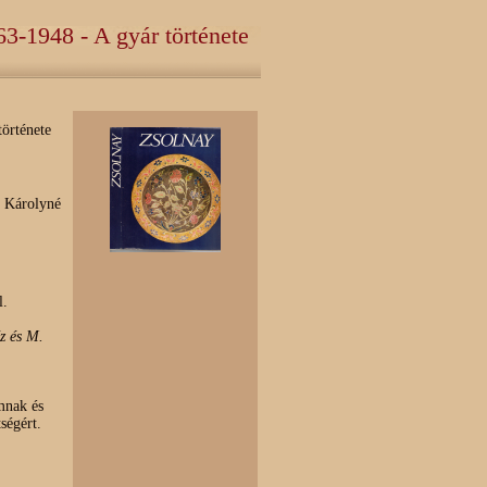
63-1948 - A gyár története
története
s Károlyné
l.
z és M.
mnak és
ségért.