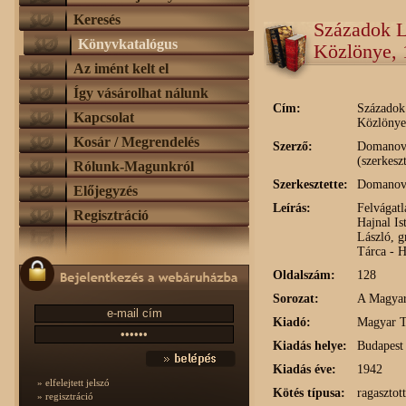
Keresés
Századok L
Könyvkatalógus
Közlönye, 
Az imént kelt el
Így vásárolhat nálunk
Cím:
Századok
Kapcsolat
Közlönye
Kosár / Megrendelés
Szerző:
Domanovs
(szerkesz
Rólunk-Magunkról
Szerkesztette:
Domanovs
Előjegyzés
Leírás:
Felvágatl
Regisztráció
Hajnal Is
László, g
Tárca - H
Oldalszám:
128
Sorozat:
A Magyar
Kiadó:
Magyar T
Kiadás helye:
Budapest
Kiadás éve:
1942
» elfelejtett jelszó
Kötés típusa:
ragasztot
» regisztráció