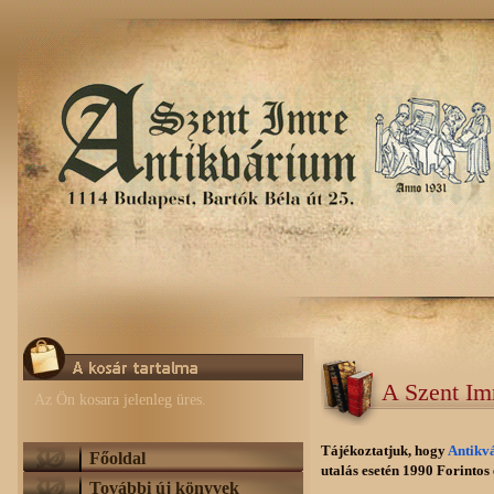
A Szent Im
Az Ön kosara jelenleg üres.
Tájékoztatjuk, hogy
Antikv
Főoldal
utalás esetén 1990 Forintos e
További új könyvek