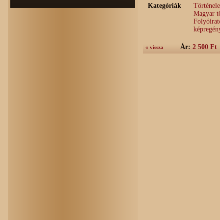
Kategóriák
Történel
Magyar t
Folyóirat
képregén
Ár:
2 500 Ft
« vissza