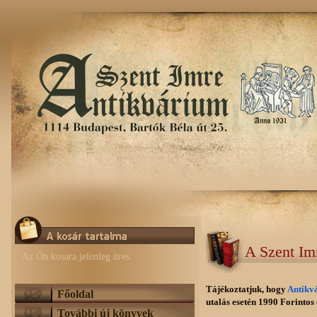
A Szent Im
Az Ön kosara jelenleg üres.
Tájékoztatjuk, hogy
Antikv
Főoldal
utalás esetén 1990 Forintos e
További új könyvek