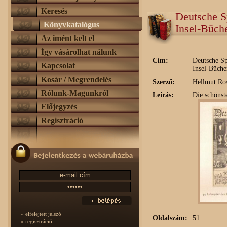
Keresés
Deutsche Sp
Könyvkatalógus
Insel-Büch
Az imént kelt el
Így vásárolhat nálunk
Cím:
Deutsche Sp
Kapcsolat
Insel-Büche
Kosár / Megrendelés
Szerző:
Hellmut Ro
Rólunk-Magunkról
Leírás:
Die schönst
Előjegyzés
Regisztráció
» elfelejtett jelszó
Oldalszám:
51
» regisztráció