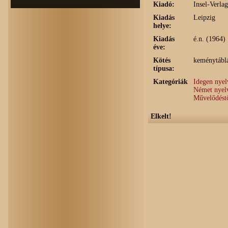
Kiadó:
Insel-Verlag
Kiadás
Leipzig
helye:
Kiadás
é.n. (1964)
éve:
Kötés
keménytábl
típusa:
Kategóriák
Idegen nye
Német nyel
Művelődéstö
Elkelt!