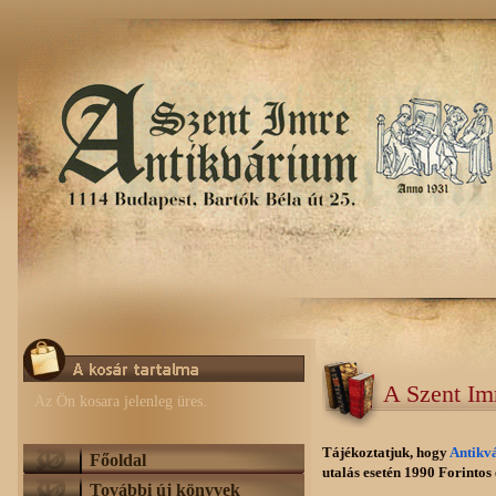
A Szent Im
Az Ön kosara jelenleg üres.
Tájékoztatjuk, hogy
Antikv
Főoldal
utalás esetén 1990 Forintos e
További új könyvek