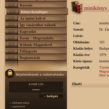
Keresés
minikönyv 
Könyvkatalógus
Az imént kelt el
Cím:
minikö
Így vásárolhat nálunk
Szerző:
Dr. Zá
Kapcsolat
Leírás:
Kosár / Megrendelés
Oldalszám:
103
Rólunk-Magunkról
Kiadás helye:
Budape
Előjegyzés
Kiadás éve:
1979
Regisztráció
Kötés típusa:
kemény
Kategóriák
Történ
Magyar
Mini k
Elkelt!
» elfelejtett jelszó
» regisztráció