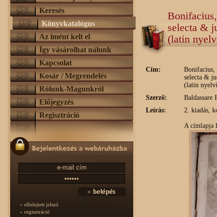
Keresés
Bonifacius,
Könyvkatalógus
selecta & 
Az imént kelt el
(latin nyel
Így vásárolhat nálunk
Kapcsolat
Cím:
Bonifacius,
Kosár / Megrendelés
selecta & j
(latin nyel
Rólunk-Magunkról
Szerző:
Baldassare 
Előjegyzés
Leírás:
2. kiadás, k
Regisztráció
A címlapja 
» elfelejtett jelszó
» regisztráció