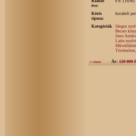
Kiadás
é.n. (1656)
éve:
Kötés
korabeli pe
típusa:
Kategóriák
Idegen nye
Becses köny
Imre Antik
Latin nyel
Művelődéstö
Történelem,
Ár:
120 000 
« vissza