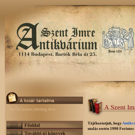
A Szent Im
Az Ön kosara jelenleg üres.
Tájékoztatjuk, hogy
Antikv
Főoldal
utalás esetén 1990 Forintos e
További új könyvek