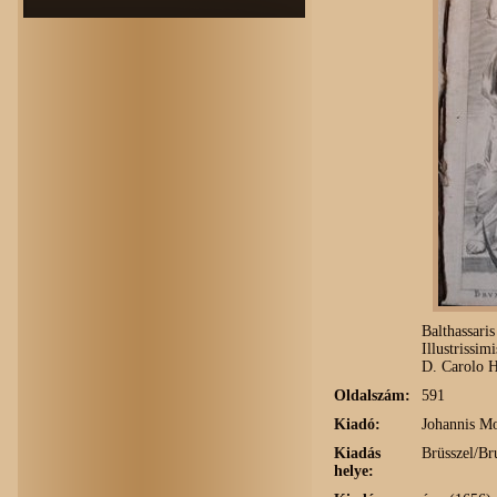
Balth
assaris
Illustrissim
D. Carolo H
Oldalszám:
591
Kiadó:
Johannis M
Kiadás
Brüsszel/Br
helye: