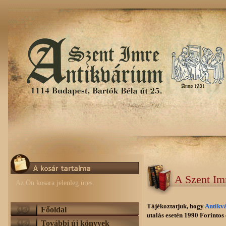
A Szent Im
Az Ön kosara jelenleg üres.
Tájékoztatjuk, hogy
Antikv
Főoldal
utalás esetén 1990 Forintos e
További új könyvek