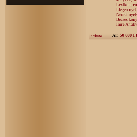
Lexikon, en
Idegen nye
Német nyel
Becses köny
Imre Antik
Ár:
50 000 F
« vissza