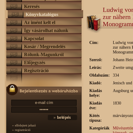
Keresés
Ludwig von
Könyvkatalógus
zur nähern 
Az imént kelt el
Monogram
Így vásárolhat nálunk
Kapcsolat
Cím:
Ludwig von
Kosár / Megrendelés
zur nähern 
Monogram
Rólunk-Magunkról
Szerző:
Johann Hei
Előjegyzés
Leírás:
Zweite umge
Regisztráció
Oldalszám:
334
Kiadó:
Jenisch und
Kiadás
Augsburg u
helye:
Kiadás
1830
éve:
Kötés
márványozott
típusa:
» elfelejtett jelszó
Kategóriák
Művészettör
» regisztráció
könyvek, s