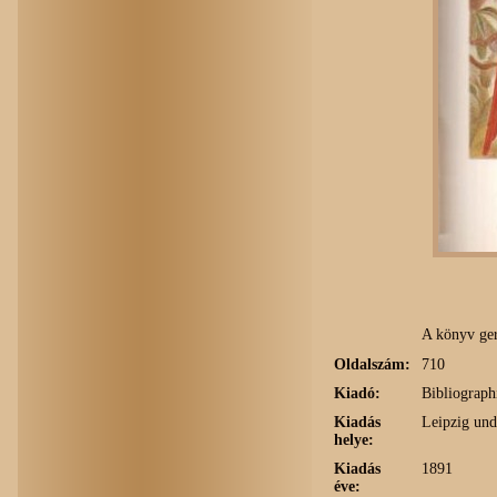
A könyv geri
Oldalszám:
710
Kiadó:
Bibliographi
Kiadás
Leipzig un
helye:
Kiadás
1891
éve: