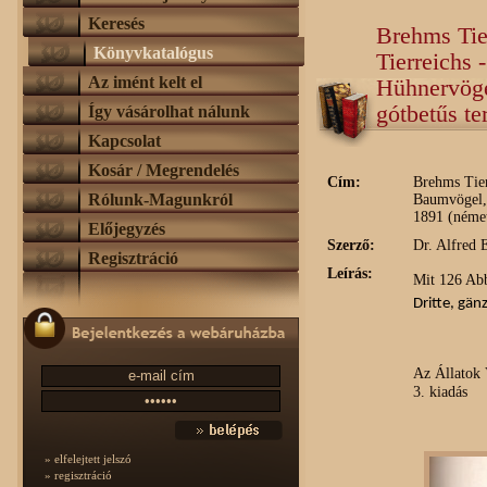
Keresés
Brehms Tie
Könyvkatalógus
Tierreichs
Az imént kelt el
Hühnervöge
gótbetűs te
Így vásárolhat nálunk
Kapcsolat
Kosár / Megrendelés
Cím:
Brehms Tier
Rólunk-Magunkról
Baumvögel, 
1891 (német
Előjegyzés
Szerző:
Dr. Alfred
Regisztráció
Leírás:
Mit 126 Abb
Dritte, g
änz
Az Állatok 
3. kiadás
» elfelejtett jelszó
» regisztráció