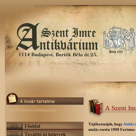
A Szent Im
Az Ön kosara jelenleg üres.
Tájékoztatjuk, hogy
Antikv
Főoldal
utalás esetén 1990 Forintos e
További új könyvek