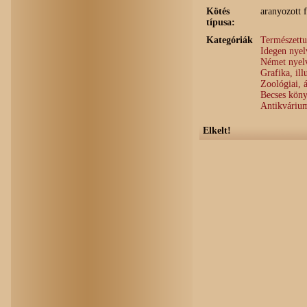
Kötés
aranyozott f
típusa:
Kategóriák
Természett
Idegen nye
Német nyel
Grafika, ill
Zoológiai, 
Becses köny
Antikváriu
Elkelt!