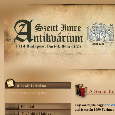
A Szent Im
Az Ön kosara jelenleg üres.
Tájékoztatjuk, hogy
Antikv
Főoldal
utalás esetén 1990 Forintos e
További új könyvek