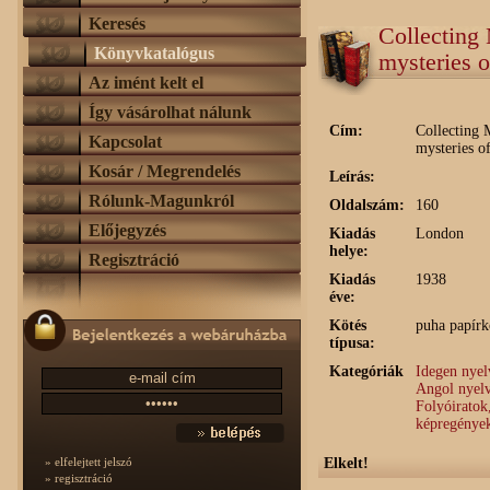
Keresés
Collecting 
Könyvkatalógus
mysteries o
Az imént kelt el
Így vásárolhat nálunk
Cím:
Collecting 
Kapcsolat
mysteries o
Kosár / Megrendelés
Leírás:
Rólunk-Magunkról
Oldalszám:
160
Előjegyzés
Kiadás
London
helye:
Regisztráció
Kiadás
1938
éve:
Kötés
puha papírk
típusa:
Kategóriák
Idegen nye
Angol nyel
Folyóiratok,
képregények
Elkelt!
» elfelejtett jelszó
» regisztráció