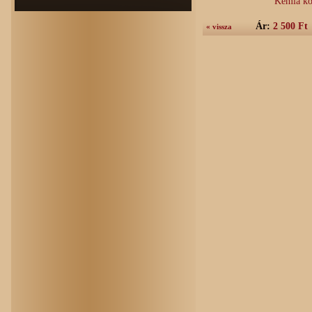
Kémia kö
Ár:
2 500 Ft
« vissza