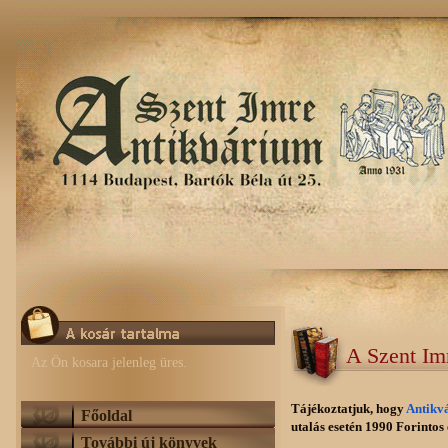
A Szent Im
Az Ön kosara jelenleg üres.
Tájékoztatjuk, hogy
Antikv
Főoldal
utalás esetén 1990 Forintos e
További új könyvek