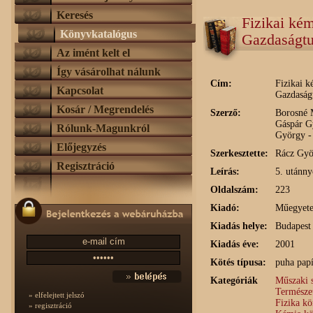
Keresés
Fizikai kém
Könyvkatalógus
Gazdaságt
Az imént kelt el
Így vásárolhat nálunk
Cím:
Fizikai k
Kapcsolat
Gazdaság
Kosár / Megrendelés
Szerző:
Borosné 
Gáspár Gy
Rólunk-Magunkról
György -
Előjegyzés
Szerkesztette:
Rácz Gyö
Regisztráció
Leírás:
5. utánn
Oldalszám:
223
Kiadó:
Műegyet
Kiadás helye:
Budapest
Kiadás éve:
2001
Kötés típusa:
puha papí
Kategóriák
Műszaki 
Természe
» elfelejtett jelszó
Fizika k
» regisztráció