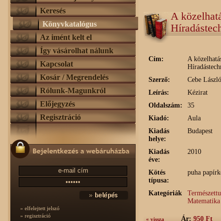
Keresés
A közelhat
Könyvkatalógus
Híradástech
Az imént kelt el
Így vásárolhat nálunk
Cím:
A közelhatá
Kapcsolat
Híradástech
Kosár / Megrendelés
Szerző:
Cebe Lászl
Rólunk-Magunkról
Leírás:
Kézirat
Előjegyzés
Oldalszám:
35
Regisztráció
Kiadó:
Aula
Kiadás
Budapest
helye:
Kiadás
2010
éve:
Kötés
puha papírk
típusa:
Kategóriák
Természett
Matematika
» elfelejtett jelszó
» regisztráció
Ár:
950 Ft
« vissza