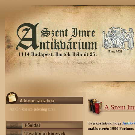
A Szent Im
Az Ön kosara jelenleg üres.
Tájékoztatjuk, hogy
Antikv
Főoldal
utalás esetén 1990 Forintos e
További új könyvek