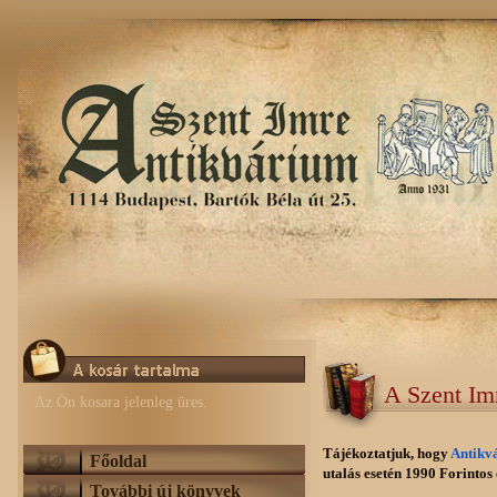
A Szent Im
Az Ön kosara jelenleg üres.
Tájékoztatjuk, hogy
Antikv
Főoldal
utalás esetén 1990 Forintos e
További új könyvek