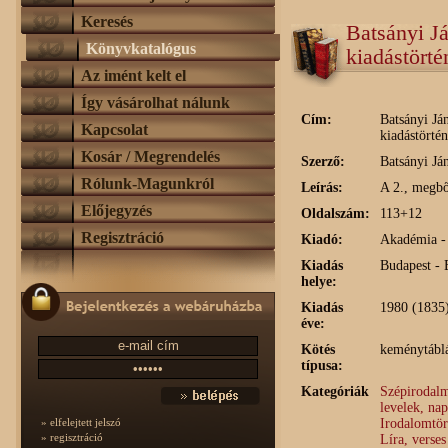
Keresés
Batsányi J
Könyvkatalógus
kiadástörté
Az imént kelt el
Így vásárolhat nálunk
Cím:
Batsányi Já
Kapcsolat
kiadástörtén
Kosár / Megrendelés
Szerző:
Batsányi Já
Rólunk-Magunkról
Leírás:
A 2., megbő
Előjegyzés
Oldalszám:
113+12
Regisztráció
Kiadó:
Akadémia -
Kiadás
Budapest -
helye:
Kiadás
1980 (1835
éve:
Kötés
keménytáblá
típusa:
Kategóriák
Szépirodalm
levelek, na
Irodalomtör
» elfelejtett jelszó
» regisztráció
Líra, verses