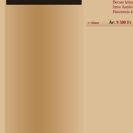
Becses köny
Imre Antik
Hasonmás ki
Ár:
9 500 Ft
« vissza