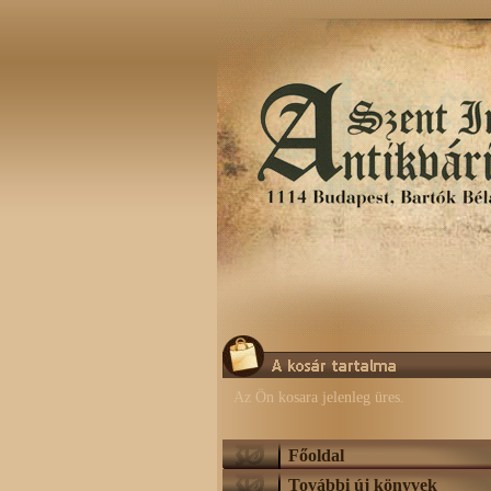
Az Ön kosara jelenleg üres.
Főoldal
További új könyvek