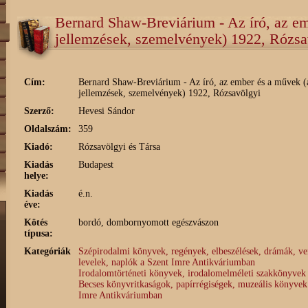
Bernard Shaw-Breviárium - Az író, az em
jellemzések, szemelvények) 1922, Rózsa
Cím:
Bernard Shaw-Breviárium - Az író, az ember és a művek (
jellemzések, szemelvények) 1922, Rózsavölgyi
Szerző:
Hevesi Sándor
Oldalszám:
359
Kiadó:
Rózsavölgyi és Társa
Kiadás
Budapest
helye:
Kiadás
é.n.
éve:
Kötés
bordó, dombornyomott egészvászon
típusa:
Kategóriák
Szépirodalmi könyvek, regények, elbeszélések, drámák, ve
levelek, naplók a Szent Imre Antikváriumban
Irodalomtörténeti könyvek, irodalomelméleti szakkönyvek
Becses könyvritkaságok, papírrégiségek, muzeális könyvek
Imre Antikváriumban