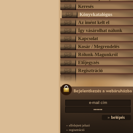
Keresés
Könyvkatalógus
Az imént kelt el
Így vásárolhat nálunk
Kapcsolat
Kosár / Megrendelés
Rólunk-Magunkról
Előjegyzés
Regisztráció
» elfelejtett jelszó
» regisztráció