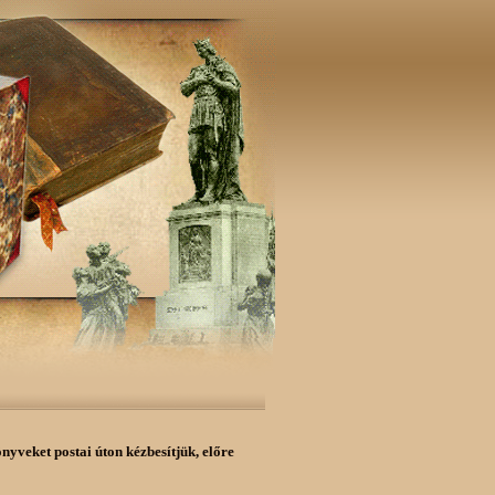
önyveket postai úton kézbesítjük,
előre