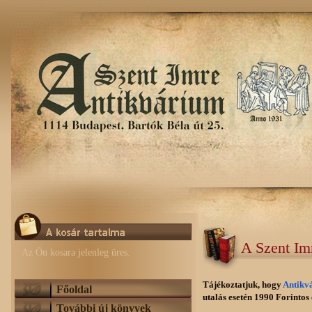
A Szent Im
Az Ön kosara jelenleg üres.
Tájékoztatjuk, hogy
Antikv
Főoldal
utalás esetén 1990 Forintos e
További új könyvek