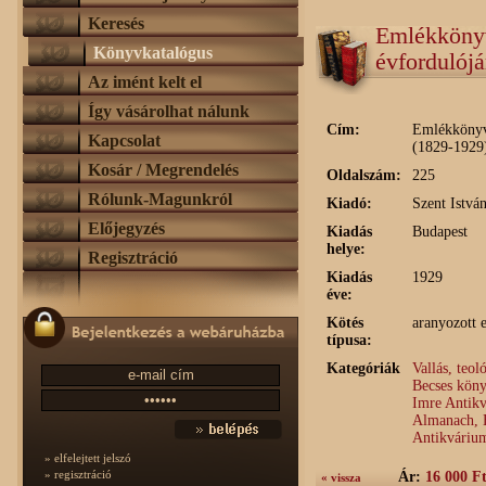
Keresés
Emlékkönyv
Könyvkatalógus
évfordulój
Az imént kelt el
Így vásárolhat nálunk
Cím:
Emlékkönyv 
Kapcsolat
(1829-1929
Kosár / Megrendelés
Oldalszám:
225
Rólunk-Magunkról
Kiadó:
Szent István
Előjegyzés
Kiadás
Budapest
helye:
Regisztráció
Kiadás
1929
éve:
Kötés
aranyozott 
típusa:
Kategóriák
Vallás, teo
Becses köny
Imre Antik
Almanach, 
Antikváriu
» elfelejtett jelszó
» regisztráció
Ár:
16 000 F
« vissza