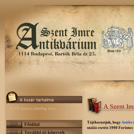
A Szent Im
Az Ön kosara jelenleg üres.
Tájékoztatjuk, hogy
Antikv
Főoldal
utalás esetén 1990 Forintos e
További új könyvek