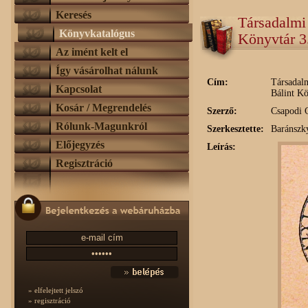
Keresés
Társadalmi
Könyvkatalógus
Könyvtár 3
Az imént kelt el
Így vásárolhat nálunk
Cím:
Társadalm
Kapcsolat
Bálint Kö
Kosár / Megrendelés
Szerző:
Csapodi 
Rólunk-Magunkról
Szerkesztette:
Baránszk
Előjegyzés
Leírás:
Regisztráció
» elfelejtett jelszó
» regisztráció