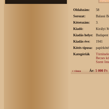
Oldalszám:
58
Sorozat:
Balassi B
Kötetszám:
3.
Kiadó:
Királyi 
Kiadás helye:
Budapest
Kiadás éve:
1941
Kötés típusa:
papírköté
Kategóriák
Történel
Becses kö
Szent Im
Ár:
5 000 Ft
« vissza