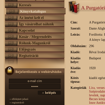
Keresés
A Purgatóri
Könyvkatalógus
Az imént kelt el
Cím:
A Purgatóri
Így vásárolhat nálunk
Szerző:
Dante Aligh
Kapcsolat
Leírás:
Fordította:
Kosár / Megrendelés
A könyv lap
Rólunk-Magunkról
Oldalszám:
296
Előjegyzés
Kiadó:
Révai Iroda
Regisztráció
Kiadás
Budapest
helye:
Kiadás
1920
éve:
Kötés
kiadói egés
típusa:
Kategóriák
Líra, verses
Szépirodalm
levelek, na
Becses köny
» elfelejtett jelszó
Imre Antik
» regisztráció