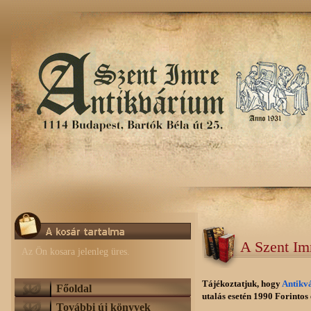
A Szent Im
Az Ön kosara jelenleg üres.
Tájékoztatjuk, hogy
Antikv
Főoldal
utalás esetén 1990 Forintos e
További új könyvek