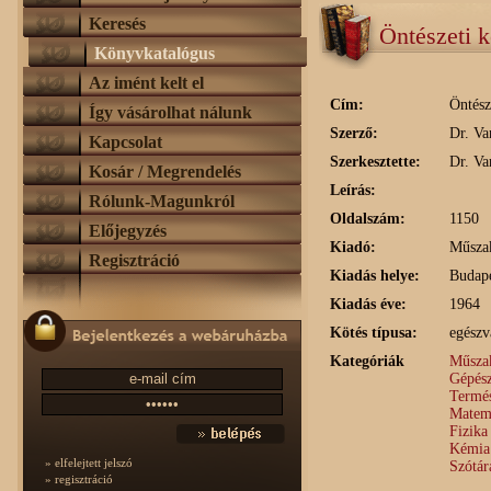
Keresés
Öntészeti 
Könyvkatalógus
Az imént kelt el
Cím:
Öntész
Így vásárolhat nálunk
Szerző:
Dr. Va
Kapcsolat
Szerkesztette:
Dr. Va
Kosár / Megrendelés
Leírás:
Rólunk-Magunkról
Oldalszám:
1150
Előjegyzés
Kiadó:
Műsza
Regisztráció
Kiadás helye:
Budap
Kiadás éve:
1964
Kötés típusa:
egészv
Kategóriák
Műszak
Gépész
Termé
Matema
Fizika
Kémia 
» elfelejtett jelszó
Szótár
» regisztráció