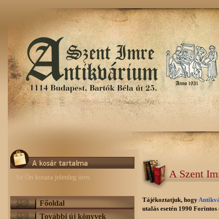
A Szent Im
Az Ön kosara jelenleg üres.
Tájékoztatjuk, hogy
Antikv
Főoldal
utalás esetén 1990 Forintos e
További új könyvek