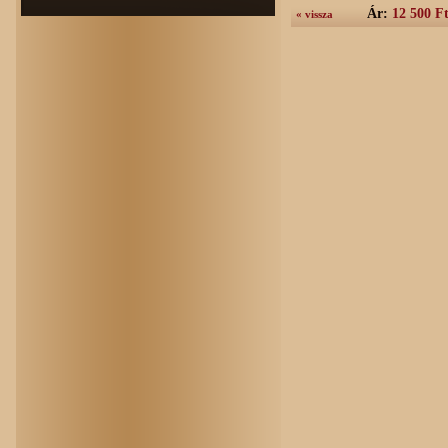
Ár:
12 500 F
« vissza