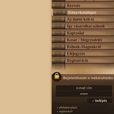
Keresés
Könyvkatalógus
Az imént kelt el
Így vásárolhat nálunk
Kapcsolat
Kosár / Megrendelés
Rólunk-Magunkról
Előjegyzés
Regisztráció
» elfelejtett jelszó
» regisztráció