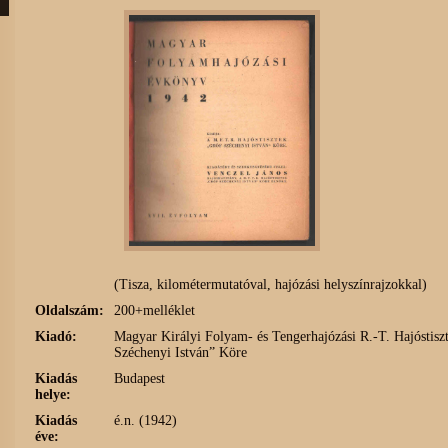
(Tisza, kilométermutatóval, hajózási helyszínrajzokkal)
Oldalszám:
200+melléklet
Kiadó:
Magyar Királyi Folyam- és Tengerhajózási R.-T. Hajóstisz
Széchenyi István” Köre
Kiadás
Budapest
helye:
Kiadás
é.n. (1942)
éve: