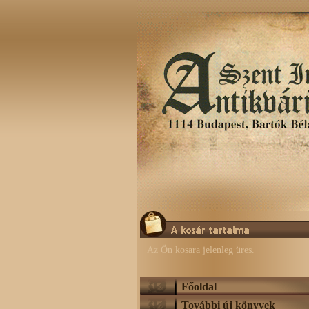
Az Ön kosara jelenleg üres.
Főoldal
További új könyvek