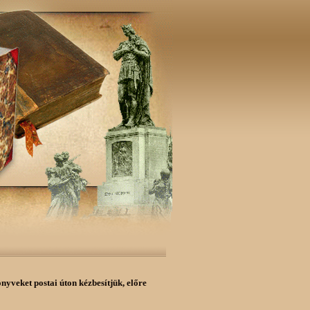
önyveket postai úton kézbesítjük,
előre