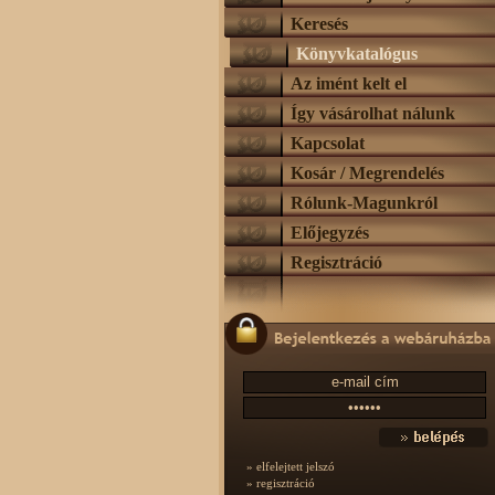
Keresés
Könyvkatalógus
Az imént kelt el
Így vásárolhat nálunk
Kapcsolat
Kosár / Megrendelés
Rólunk-Magunkról
Előjegyzés
Regisztráció
» elfelejtett jelszó
» regisztráció