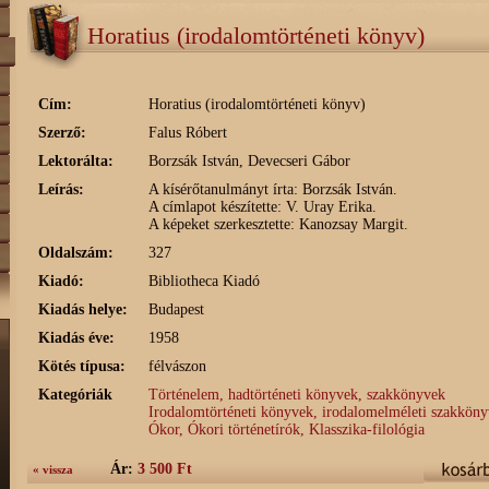
Horatius (irodalomtörténeti könyv)
Cím:
Horatius (irodalomtörténeti könyv)
Szerző:
Falus Róbert
Lektorálta:
Borzsák István, Devecseri Gábor
Leírás:
A kísérőtanulmányt írta: Borzsák István.
A címlapot készítette: V. Uray Erika.
A képeket szerkesztette: Kanozsay Margit.
Oldalszám:
327
Kiadó:
Bibliotheca Kiadó
Kiadás helye:
Budapest
Kiadás éve:
1958
Kötés típusa:
félvászon
Kategóriák
Történelem, hadtörténeti könyvek, szakkönyvek
Irodalomtörténeti könyvek, irodalomelméleti szakkön
Ókor, Ókori történetírók, Klasszika-filológia
Ár:
3 500 Ft
« vissza