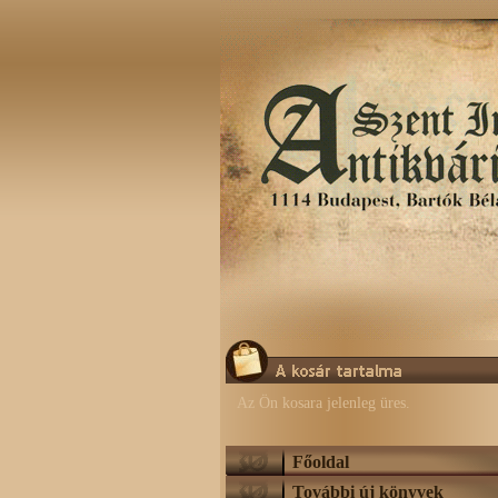
Az Ön kosara jelenleg üres.
Főoldal
További új könyvek