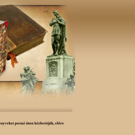
önyveket postai úton kézbesítjük,
előre