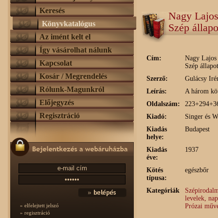
Keresés
Nagy Lajos 
Könyvkatalógus
Szép állapo
Az imént kelt el
Így vásárolhat nálunk
Cím:
Nagy Lajos 
Kapcsolat
Szép állapo
Kosár / Megrendelés
Szerző:
Gulácsy Iré
Rólunk-Magunkról
Leírás:
A három köt
Előjegyzés
Oldalszám:
223+294+3
Regisztráció
Kiadó:
Singer és W
Kiadás
Budapest
helye:
Kiadás
1937
éve:
Kötés
egészbőr
típusa:
Kategóriák
Szépirodalm
levelek, na
Prózai műve
» elfelejtett jelszó
» regisztráció