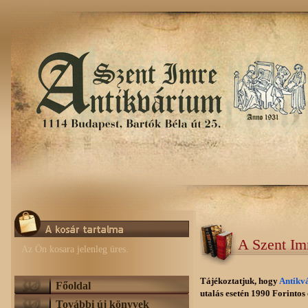
A Szent Im
Az Ön kosara jelenleg üres.
Tájékoztatjuk, hogy
Antikv
Főoldal
utalás esetén 1990 Forintos e
További új könyvek