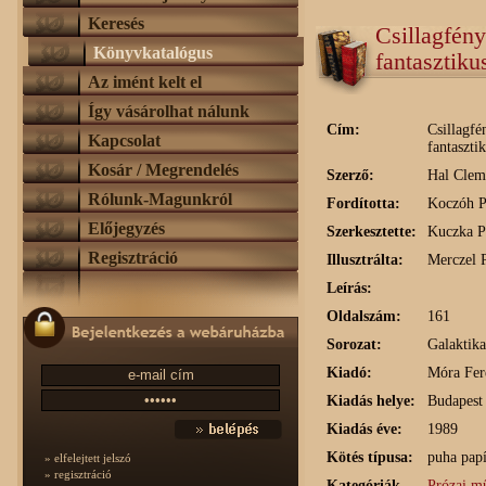
Keresés
Csillagfén
Könyvkatalógus
fantasztiku
Az imént kelt el
Így vásárolhat nálunk
Cím:
Csillagfé
Kapcsolat
fantaszti
Kosár / Megrendelés
Szerző:
Hal Clem
Rólunk-Magunkról
Fordította:
Koczóh P
Előjegyzés
Szerkesztette:
Kuczka P
Regisztráció
Illusztrálta:
Merczel P
Leírás:
Oldalszám:
161
Sorozat:
Galaktik
Kiadó:
Móra Fer
Kiadás helye:
Budapest
Kiadás éve:
1989
Kötés típusa:
puha papí
» elfelejtett jelszó
» regisztráció
Kategóriák
Prózai mű