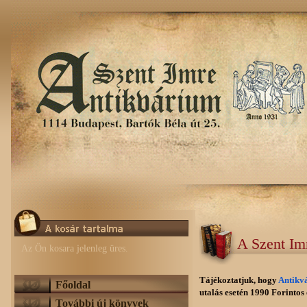
A Szent Im
Az Ön kosara jelenleg üres.
Tájékoztatjuk, hogy
Antikv
Főoldal
utalás esetén 1990 Forintos e
További új könyvek