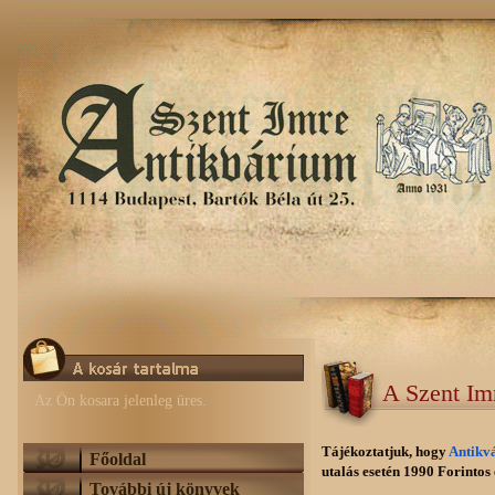
A Szent Im
Az Ön kosara jelenleg üres.
Tájékoztatjuk, hogy
Antikv
Főoldal
utalás esetén 1990 Forintos e
További új könyvek