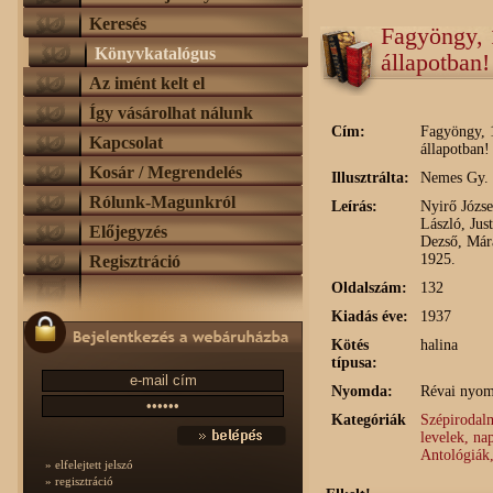
Keresés
Fagyöngy, 
Könyvkatalógus
állapotban!
Az imént kelt el
Így vásárolhat nálunk
Cím:
Fagyöngy, 
Kapcsolat
állapotban!
Kosár / Megrendelés
Illusztrálta:
Nemes Gy. 
Rólunk-Magunkról
Leírás:
Nyirő Józs
László, Jus
Előjegyzés
Dezső, Már
1925.
Regisztráció
Oldalszám:
132
Kiadás éve:
1937
Kötés
halina
típusa:
Nyomda:
Révai nyo
Kategóriák
Szépirodalm
levelek, na
Antológiák
» elfelejtett jelszó
» regisztráció