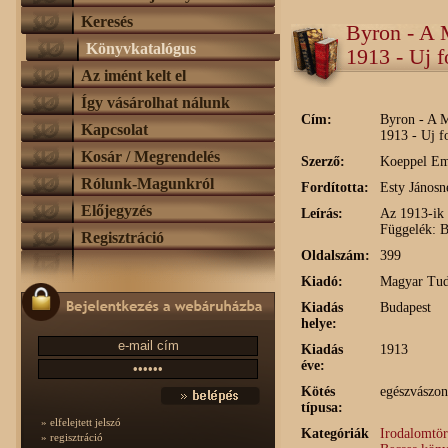
Keresés
Byron - A 
Könyvkatalógus
1913 - Uj 
Az imént kelt el
Így vásárolhat nálunk
Cím:
Byron - A 
Kapcsolat
1913 - Uj f
Kosár / Megrendelés
Szerző:
Koeppel Em
Rólunk-Magunkról
Fordította:
Esty Jánosn
Előjegyzés
Leírás:
Az 1913-ik 
Függelék: 
Regisztráció
Oldalszám:
399
Kiadó:
Magyar Tud
Kiadás
Budapest
helye:
Kiadás
1913
éve:
Kötés
egészvászon
típusa:
» elfelejtett jelszó
Kategóriák
Irodalomtör
» regisztráció