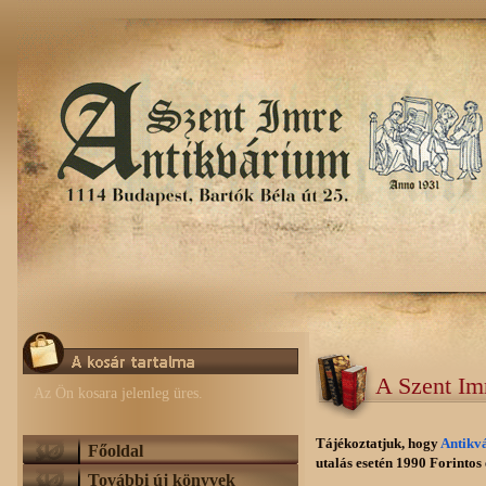
A Szent Im
Az Ön kosara jelenleg üres.
Tájékoztatjuk, hogy
Antikv
Főoldal
utalás esetén 1990 Forintos e
További új könyvek