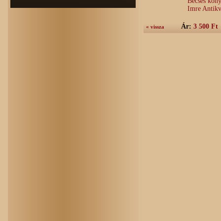
Becses köny
Imre Antik
Ár:
3 500 Ft
« vissza