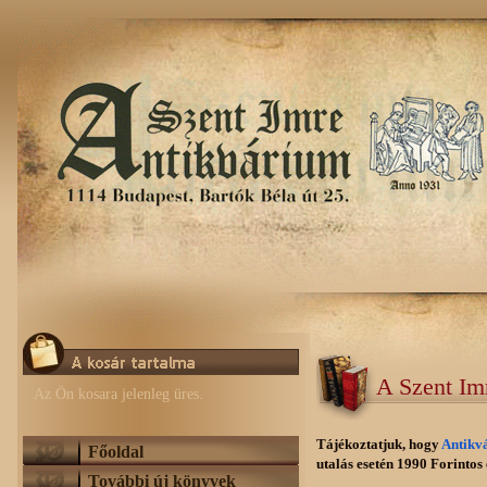
A Szent Im
Az Ön kosara jelenleg üres.
Tájékoztatjuk, hogy
Antikv
Főoldal
utalás esetén 1990 Forintos e
További új könyvek