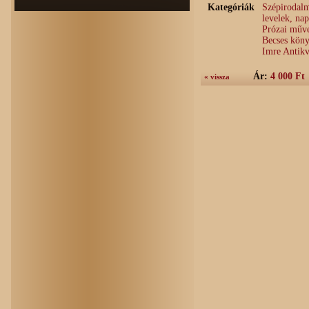
Kategóriák
Szépirodalm
levelek, na
Prózai műve
Becses köny
Imre Antik
Ár:
4 000 Ft
« vissza