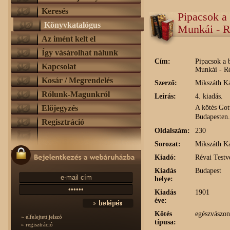
Keresés
Pipacsok a
Könyvkatalógus
Munkái - Ré
Az imént kelt el
Így vásárolhat nálunk
Cím:
Pipacsok a 
Kapcsolat
Munkái - Ré
Kosár / Megrendelés
Szerző:
Mikszáth K
Rólunk-Magunkról
Leírás:
4. kiadás.
A kötés Go
Előjegyzés
Budapesten.
Regisztráció
Oldalszám:
230
Sorozat:
Mikszáth K
Kiadó:
Révai Testv
Kiadás
Budapest
helye:
Kiadás
1901
éve:
Kötés
egészvászon,
» elfelejtett jelszó
típusa:
» regisztráció