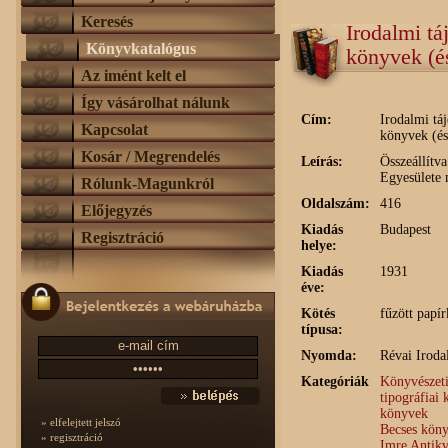
Keresés
Irodalmi tá
Könyvkatalógus
könyvek (é
Az imént kelt el
Így vásárolhat nálunk
Cím:
Irodalmi tá
Kapcsolat
könyvek (é
Kosár / Megrendelés
Leírás:
Összeállít
Egyesülete 
Rólunk-Magunkról
Oldalszám:
416
Előjegyzés
Kiadás
Budapest
Regisztráció
helye:
Kiadás
1931
éve:
Kötés
fűzött papír
típusa:
Nyomda:
Révai Iroda
Kategóriák
Könyvészeti
tipográfiai
könyvek
» elfelejtett jelszó
Becses köny
» regisztráció
Imre Antik