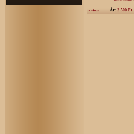
Ár:
2 500 Ft
« vissza