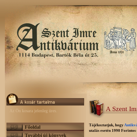
A Szent Im
Az Ön kosara jelenleg üres.
Tájékoztatjuk, hogy
Antikv
Főoldal
utalás esetén 1990 Forintos e
További új könyvek