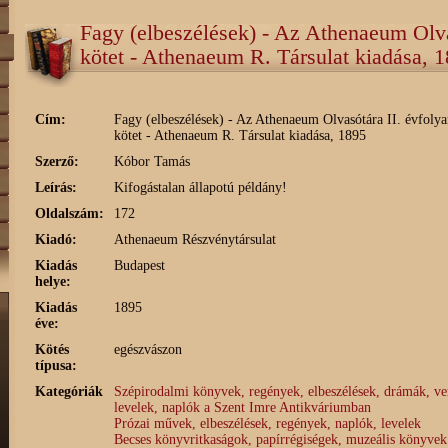
Fagy (elbeszélések) - Az Athenaeum Olva
kötet - Athenaeum R. Társulat kiadása, 
Cím:
Fagy (elbeszélések) - Az Athenaeum Olvasótára II. évfoly
kötet - Athenaeum R. Társulat kiadása, 1895
Szerző:
Kóbor Tamás
Leírás:
Kifogástalan állapotú példány!
Oldalszám:
172
Kiadó:
Athenaeum Részvénytársulat
Kiadás
Budapest
helye:
Kiadás
1895
éve:
Kötés
egészvászon
típusa:
Kategóriák
Szépirodalmi könyvek, regények, elbeszélések, drámák, ve
levelek, naplók a Szent Imre Antikváriumban
Prózai művek, elbeszélések, regények, naplók, levelek
Becses könyvritkaságok, papírrégiségek, muzeális könyvek