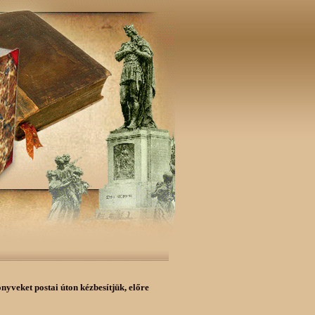
önyveket postai úton kézbesítjük,
előre