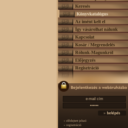
Keresés
Könyvkatalógus
Az imént kelt el
Így vásárolhat nálunk
Kapcsolat
Kosár / Megrendelés
Rólunk-Magunkról
Előjegyzés
Regisztráció
» elfelejtett jelszó
» regisztráció