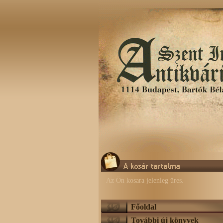
Az Ön kosara jelenleg üres.
Főoldal
További új könyvek