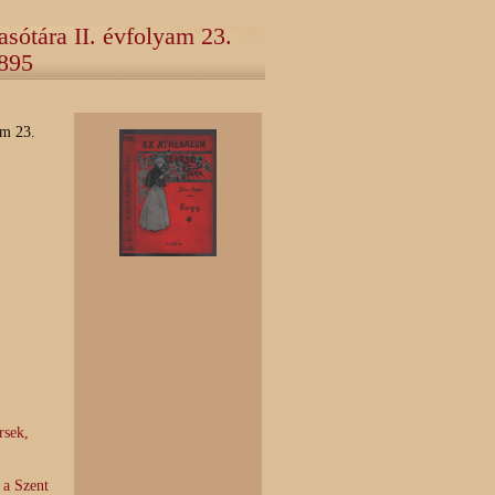
sótára II. évfolyam 23.
1895
am 23.
rsek,
 a Szent