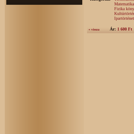
Matematika
Fizika kön
Kultúrtörté
Ipartörténe
Ár:
1 600 Ft
« vissza