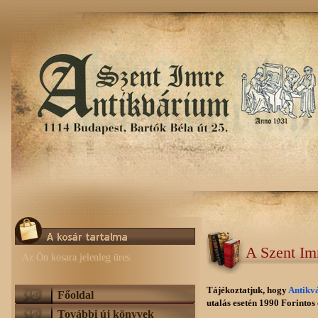
A Szent Im
Az Ön kosara jelenleg üres.
Tájékoztatjuk, hogy
Antikv
Főoldal
utalás esetén 1990 Forintos e
További új könyvek