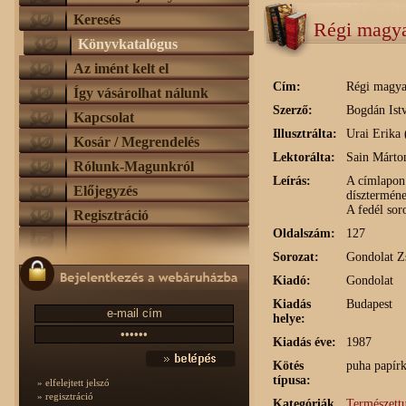
Keresés
Régi magya
Könyvkatalógus
Az imént kelt el
Cím:
Régi magya
Így vásárolhat nálunk
Szerző:
Bogdán Ist
Kapcsolat
Illusztrálta:
Urai Erika 
Kosár / Megrendelés
Lektorálta:
Sain Márto
Rólunk-Magunkról
Leírás:
A címlapon 
Előjegyzés
dísztermének
A fedél so
Regisztráció
Oldalszám:
127
Sorozat:
Gondolat Z
Kiadó:
Gondolat
Kiadás
Budapest
helye:
Kiadás éve:
1987
Kötés
puha papírk
típusa:
» elfelejtett jelszó
» regisztráció
Kategóriák
Természett